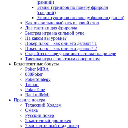
(ранний)
Этапы турниров по покеру фриролл
(средний)
Этапы турниров по покеру фриролл (финал)
Как правильно выбрать игровой стол
Две тактики для фриролла
Быстрая игра на сильной руке
На каком вы уровне?
Покер плюс – как они это делают?-1
Покер плюс – как они это делают?-2
Старайтесь чаще уравнивать ставки на ривере
Тактика игры с опытным соперником
Бездепозитные бонусы
Poker MIRA
888Poker
PokerStrategy
Trimori
PokerTime
BankrollMob
Правила покера
Техасский Холдем
Омаха
Русский покер
5-карточный дро-покер
7-ми карточный стад покер