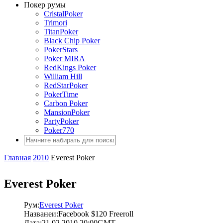
Покер румы
CristalPoker
Trimori
TitanPoker
Black Chip Poker
PokerStars
Poker MIRA
RedKings Poker
William Hill
RedStarPoker
PokerTime
Carbon Poker
MansionPoker
PartyPoker
Poker770
Главная
2010
Everest Poker
Everest Poker
Рум:
Everest Poker
Названеи:Facebook $120 Freeroll
Дата:21.02.2010 20:00GMT