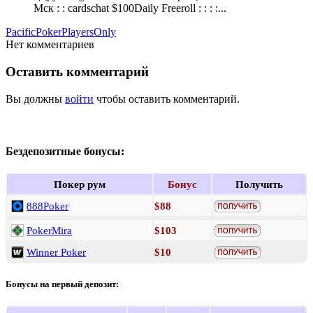
Мск : : cardschat $100Daily Freeroll : : : :...
PacificPoker
PlayersOnly
Нет комментариев
Оставить комментарий
Вы должны
войти
чтобы оставить комментарий.
Бездепозитные бонусы:
Покер рум
Бонус
Получить
888Poker
$88
PokerMira
$103
Winner Poker
$10
Бонусы на первый депозит: