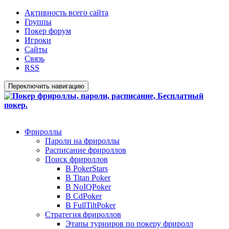
Активность всего сайта
Группы
Покер форум
Игроки
Сайты
Связь
RSS
Переключить навигацию
Фрироллы
Пароли на фрироллы
Расписание фрироллов
Поиск фрироллов
В PokerStars
В Titan Poker
В NoIQPoker
В CdPoker
В FullTiltPoker
Стратегия фрироллов
Этапы турниров по покеру фриролл