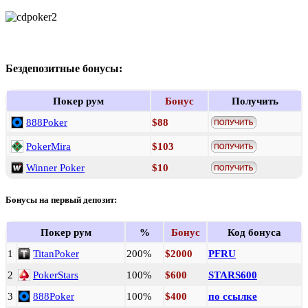
Бездепозитные бонусы:
Покер рум
Бонус
Получить
888Poker
$88
PokerMira
$103
Winner Poker
$10
Бонусы на первый депозит:
Покер рум
%
Бонус
Код бонуса
1
TitanPoker
200%
$2000
PFRU
2
PokerStars
100%
$600
STARS600
3
888Poker
100%
$400
по ссылке