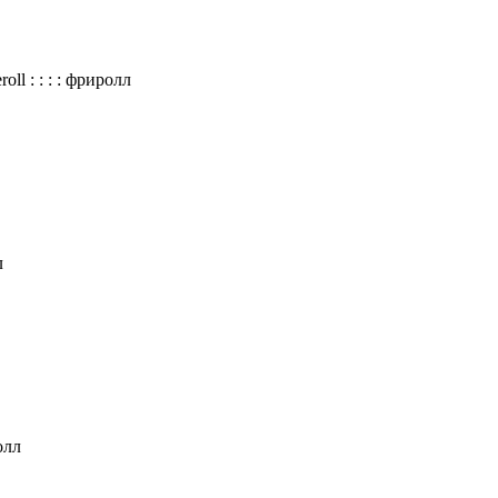
oll : : : : фриролл
л
ролл