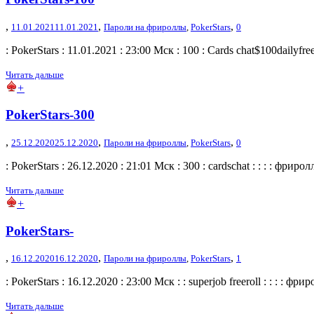
,
,
,
11.01.2021
11.01.2021
Пароли на фрироллы
,
PokerStars
0
: PokerStars : 11.01.2021 : 23:00 Мск : 100 : Cards chat$100dailyfreer
Читать дальше
+
PokerStars-300
,
,
,
25.12.2020
25.12.2020
Пароли на фрироллы
,
PokerStars
0
: PokerStars : 26.12.2020 : 21:01 Мск : 300 : cardschat : : : : фрирол
Читать дальше
+
PokerStars-
,
,
,
16.12.2020
16.12.2020
Пароли на фрироллы
,
PokerStars
1
: PokerStars : 16.12.2020 : 23:00 Мск : : superjob freeroll : : : : фри
Читать дальше