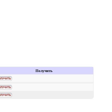
Получить