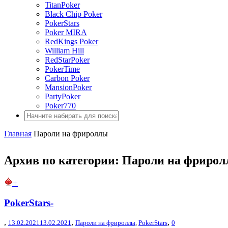
TitanPoker
Black Chip Poker
PokerStars
Poker MIRA
RedKings Poker
William Hill
RedStarPoker
PokerTime
Carbon Poker
MansionPoker
PartyPoker
Poker770
Главная
Пароли на фрироллы
Архив по категории: Пароли на фриро
+
PokerStars-
,
,
,
13.02.2021
13.02.2021
Пароли на фрироллы
,
PokerStars
0