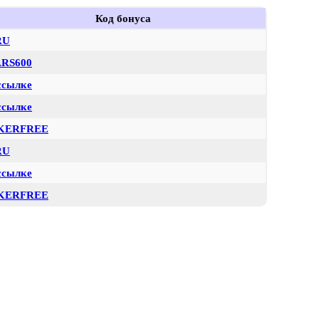
Код бонуса
RU
ARS600
ссылке
ссылке
KERFREE
RU
ссылке
KERFREE