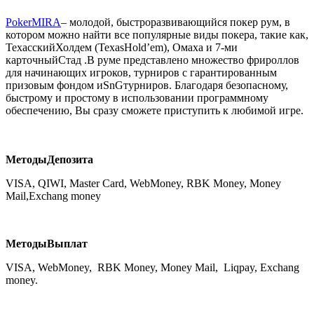
PokerMIRA
– молодой, быстроразвивающийся покер рум, в
котором можно найти все популярные виды покера, такие как,
ТехасскийХолдем (TexasHold’em), Омаха и 7-ми
карточныйСтад .В руме представлено множество фрироллов
для начинающих игроков, турниров с гарантированным
призовым фондом иSnGтурниров. Благодаря безопасному,
быстрому и простому в использовании программному
обеспечению, Вы сразу сможете приступить к любимой игре.
МетодыДепозита
VISA, QIWI, Master Card, WebMoney, RBK Money, Money
Mail,Exchang money
МетодыВыплат
VISA, WebMoney, RBK Money, Money Mail, Liqpay, Exchang
money.