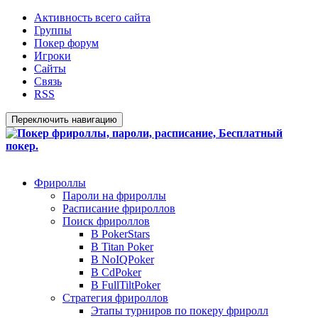
Активность всего сайта
Группы
Покер форум
Игроки
Сайты
Связь
RSS
Переключить навигацию
Фрироллы
Пароли на фрироллы
Расписание фрироллов
Поиск фрироллов
В PokerStars
В Titan Poker
В NoIQPoker
В CdPoker
В FullTiltPoker
Стратегия фрироллов
Этапы турниров по покеру фриролл