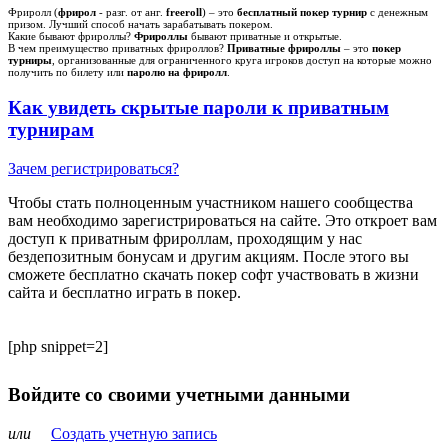
Фриролл (
фрирол
- разг. от анг.
freeroll
) – это
бесплатный покер турнир
с денежным
призом. Лучший способ начать зарабатывать покером.
Какие бывают фрироллы?
Фрироллы
бывают приватные и открытые.
В чем преимущество приватных фрироллов?
Приватные фрироллы
– это
покер
турниры
, организованные для ограниченного круга игроков доступ на которые можно
получить по билету или
паролю на фриролл
.
Как увидеть скрытые пароли к приватным
турнирам
Зачем регистрироваться?
Чтобы стать полноценным участником нашего сообщества
вам необходимо зарегистрироваться на сайте. Это откроет вам
доступ к приватным фрироллам, проходящим у нас
бездепозитным бонусам и другим акциям. После этого вы
сможете бесплатно скачать покер софт участвовать в жизни
сайта и бесплатно играть в покер.
[php snippet=2]
Войдите со своими учетными данными
или
Создать учетную запись