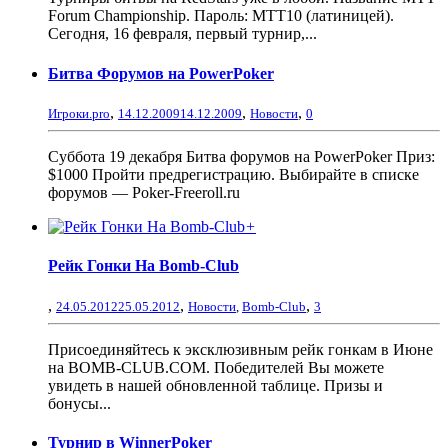
Forum Championship. Пароль: MTT10 (латиницей).
Сегодня, 16 февраля, первый турнир,...
Битва Форумов на PowerPoker
,
,
,
Игроки.pro
14.12.2009
14.12.2009
Новости
0
Суббота 19 декабря Битва форумов на PowerPoker Приз:
$1000 Пройти предрегистрацию. Выбирайте в списке
форумов — Poker-Freeroll.ru
+
Рейк Гонки На Bomb-Club
,
,
,
24.05.2012
25.05.2012
Новости
,
Bomb-Club
3
Присоединяйтесь к эксклюзивным рейк гонкам в Июне
на BOMB-CLUB.COM. Победителей Вы можете
увидеть в нашей обновленной таблице. Призы и
бонусы...
Турнир в WinnerPoker