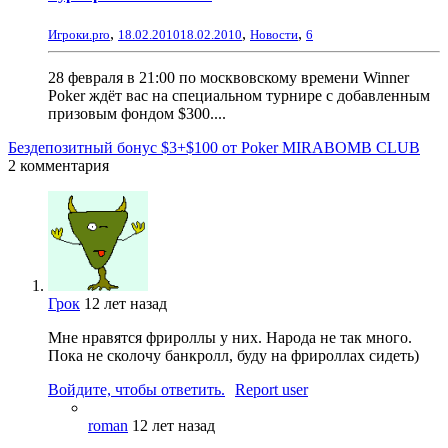
,
,
,
Игроки.pro
18.02.2010
18.02.2010
Новости
6
28 февраля в 21:00 по москвовскому времени Winner
Poker ждёт вас на специальном турнире с добавленным
призовым фондом $300....
Бездепозитный бонус $3+$100 от Poker MIRA
BOMB CLUB
2 комментария
Грок
12 лет назад
Мне нравятся фрироллы у них. Народа не так много.
Пока не сколочу банкролл, буду на фрироллах сидеть)
Войдите, чтобы ответить.
Report user
roman
12 лет назад