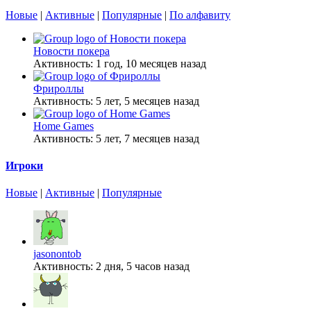
Новые
|
Активные
|
Популярные
|
По алфавиту
Новости покера
Активность: 1 год, 10 месяцев назад
Фрироллы
Активность: 5 лет, 5 месяцев назад
Home Games
Активность: 5 лет, 7 месяцев назад
Игроки
Новые
|
Активные
|
Популярные
jasonontob
Активность: 2 дня, 5 часов назад