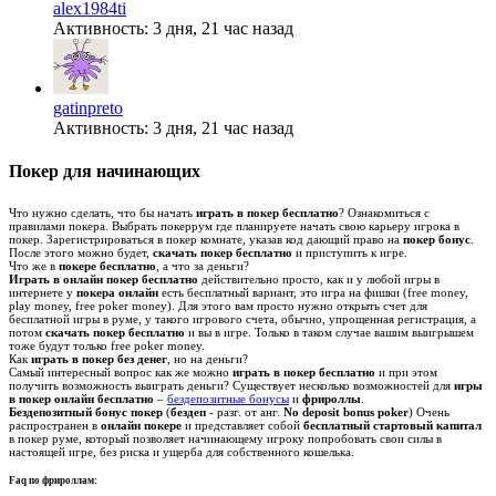
alex1984ti
Активность: 3 дня, 21 час назад
gatinpreto
Активность: 3 дня, 21 час назад
Покер для начинающих
Что нужно сделать, что бы начать
играть в покер бесплатно
? Ознакомиться с
правилами покера. Выбрать покеррум где планируете начать свою карьеру игрока в
покер. Зарегистрироваться в покер комнате, указав код дающий право на
покер бонус
.
После этого можно будет,
скачать покер бесплатно
и приступить к игре.
Что же в
покере бесплатно
, а что за деньги?
Играть в онлайн покер бесплатно
действительно просто, как и у любой игры в
интернете у
покера онлайн
есть бесплатный вариант, это игра на фишки (free money,
play money, free poker money). Для этого вам просто нужно открыть счет для
бесплатной игры в руме, у такого игрового счета, обычно, упрощенная регистрация, а
потом
скачать покер бесплатно
и вы в игре. Только в таком случае вашим выигрышем
тоже будут только free poker money.
Как
играть в покер без денег
, но на деньги?
Самый интересный вопрос как же можно
играть в покер бесплатно
и при этом
получить возможность выиграть деньги? Существует несколько возможностей для
игры
в покер онлайн бесплатно
–
бездепозитные бонусы
и
фрироллы
.
Бездепозитный бонус покер
(
бездеп
- разг. от анг.
No deposit bonus poker
) Очень
распространен в
онлайн покере
и представляет собой
бесплатный стартовый капитал
в покер руме, который позволяет начинающему игроку попробовать свои силы в
настоящей игре, без риска и ущерба для собственного кошелька.
Faq по фрироллам: