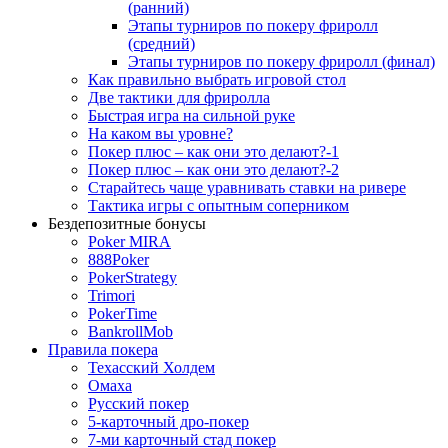
(ранний)
Этапы турниров по покеру фриролл
(средний)
Этапы турниров по покеру фриролл (финал)
Как правильно выбрать игровой стол
Две тактики для фриролла
Быстрая игра на сильной руке
На каком вы уровне?
Покер плюс – как они это делают?-1
Покер плюс – как они это делают?-2
Старайтесь чаще уравнивать ставки на ривере
Тактика игры с опытным соперником
Бездепозитные бонусы
Poker MIRA
888Poker
PokerStrategy
Trimori
PokerTime
BankrollMob
Правила покера
Техасский Холдем
Омаха
Русский покер
5-карточный дро-покер
7-ми карточный стад покер