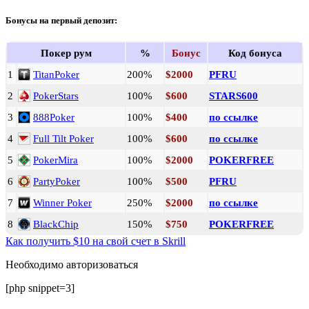
Бонусы на первый депозит:
Покер рум
%
Бонус
Код бонуса
1
TitanPoker
200%
$2000
PFRU
2
PokerStars
100%
$600
STARS600
3
888Poker
100%
$400
по ссылке
4
Full Tilt Poker
100%
$600
по ссылке
5
PokerMira
100%
$2000
POKERFREE
6
PartyPoker
100%
$500
PFRU
7
Winner Poker
250%
$2000
по ссылке
8
BlackChip
150%
$750
POKERFREE
Как получить $10 на свой счет в Skrill
Необходимо авторизоваться
[php snippet=3]