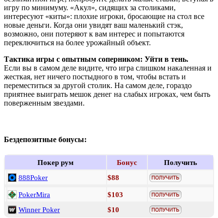
игру по минимуму. «Акул», сидящих за столиками,
интересуют «киты»: плохие игроки, бросающие на стол все
новые деньги. Когда они увидят ваш маленький стэк,
возможно, они потеряют к вам интерес и попытаются
переключиться на более урожайный объект.
Тактика игры с опытным соперником: Уйти в тень.
Если вы в самом деле видите, что игра слишком накаленная и
жесткая, нет ничего постыдного в том, чтобы встать и
переместиться за другой столик. На самом деле, гораздо
приятнее выиграть мешок денег на слабых игроках, чем быть
поверженным звездами.
Бездепозитные бонусы:
Покер рум
Бонус
Получить
888Poker
$88
PokerMira
$103
Winner Poker
$10