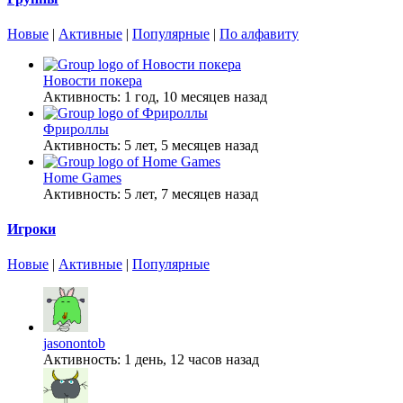
Новые
|
Активные
|
Популярные
|
По алфавиту
Новости покера
Активность: 1 год, 10 месяцев назад
Фрироллы
Активность: 5 лет, 5 месяцев назад
Home Games
Активность: 5 лет, 7 месяцев назад
Игроки
Новые
|
Активные
|
Популярные
jasonontob
Активность: 1 день, 12 часов назад