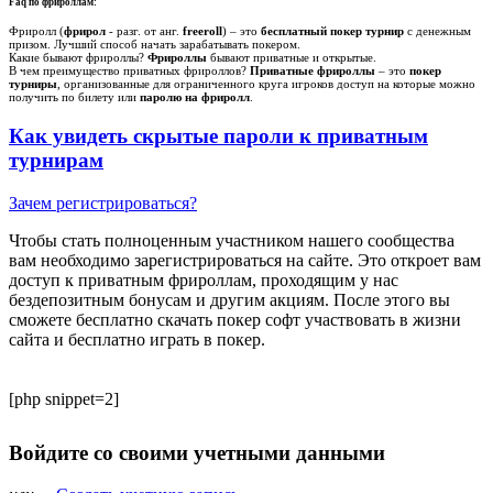
Faq по фрироллам:
Фриролл (
фрирол
- разг. от анг.
freeroll
) – это
бесплатный покер турнир
с денежным
призом. Лучший способ начать зарабатывать покером.
Какие бывают фрироллы?
Фрироллы
бывают приватные и открытые.
В чем преимущество приватных фрироллов?
Приватные фрироллы
– это
покер
турниры
, организованные для ограниченного круга игроков доступ на которые можно
получить по билету или
паролю на фриролл
.
Как увидеть скрытые пароли к приватным
турнирам
Зачем регистрироваться?
Чтобы стать полноценным участником нашего сообщества
вам необходимо зарегистрироваться на сайте. Это откроет вам
доступ к приватным фрироллам, проходящим у нас
бездепозитным бонусам и другим акциям. После этого вы
сможете бесплатно скачать покер софт участвовать в жизни
сайта и бесплатно играть в покер.
[php snippet=2]
Войдите со своими учетными данными