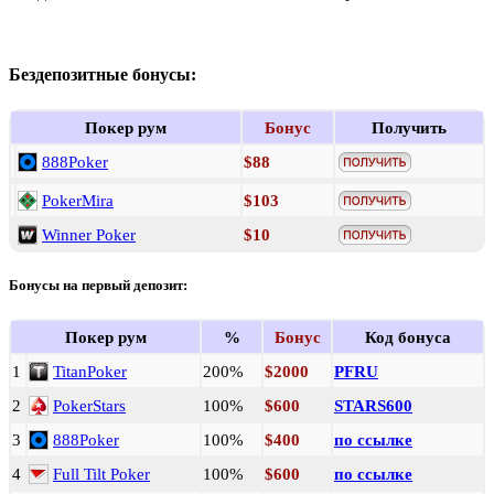
Бездепозитные бонусы:
Покер рум
Бонус
Получить
888Poker
$88
PokerMira
$103
Winner Poker
$10
Бонусы на первый депозит:
Покер рум
%
Бонус
Код бонуса
1
TitanPoker
200%
$2000
PFRU
2
PokerStars
100%
$600
STARS600
3
888Poker
100%
$400
по ссылке
4
Full Tilt Poker
100%
$600
по ссылке