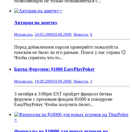
позволяющую не только познакомиться с...
+
Авторам на заметку
,
,
,
Игроки.pro
24.05.2009
26.08.2009
Новости
6
Перед добавлением пароля проверяйте пожалуйста
поиском не было ли его раньше. Поиск у нас справа 🙂
Чтобы спрятать что-то...
Битва Форумов: $1000 EasyPlayPoker
,
,
,
Игроки.pro
18.09.2009
19.09.2009
Новости
3
3 октября в 3:00pm EST пройдет фриролл битвы
форумов с призовым фондом $1000 в покерруме
EasyPlayPoker. Чтобы получить билет...
+
Фрироллы на $10000 для новых игроков на