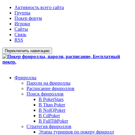
Активность всего сайта
Группы
Покер форум
Игроки
Сайты
Связь
RSS
Переключить навигацию
Фрироллы
Пароли на фрироллы
Расписание фрироллов
Поиск фрироллов
В PokerStars
В Titan Poker
В NoIQPoker
В CdPoker
В FullTiltPoker
Стратегия фрироллов
Этапы турниров по покеру фриролл