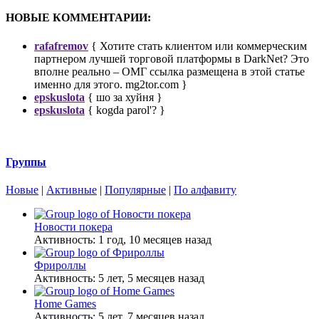
НОВЫЕ КОММЕНТАРИИ:
rafafremov
{ Хотите стать клиентом или коммерческим
партнером лучшей торговой платформы в DarkNet? Это
вполне реально – ОМГ ссылка размещена в этой статье
именно для этого. mg2tor.com }
epskuslota
{ шо за хуйня }
epskuslota
{ kogda parol'? }
Группы
Новые
|
Активные
|
Популярные
|
По алфавиту
Новости покера
Активность: 1 год, 10 месяцев назад
Фрироллы
Активность: 5 лет, 5 месяцев назад
Home Games
Активность: 5 лет, 7 месяцев назад