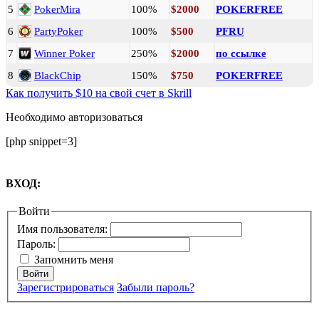
5
PokerMira
100%
$2000
POKERFREE
6
PartyPoker
100%
$500
PFRU
7
Winner Poker
250%
$2000
по ссылке
8
BlackChip
150%
$750
POKERFREE
Как получить $10 на свой счет в Skrill
Необходимо авторизоваться
[php snippet=3]
ВХОД:
Войти
Имя пользователя:
Пароль:
Запомнить меня
Войти
Зарегистрироваться
Забыли пароль?