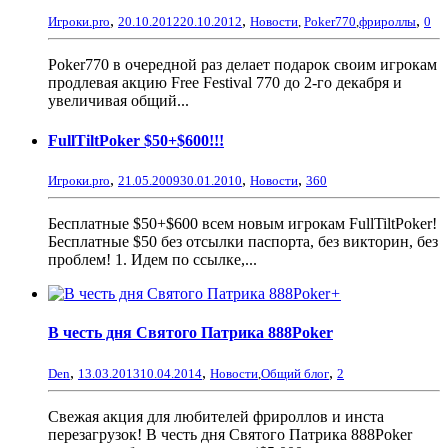
,
,
,
Игроки.pro
20.10.2012
20.10.2012
Новости
,
Poker770
,
фрироллы
0
Poker770 в очередной раз делает подарок своим игрокам
продлевая акцию Free Festival 770 до 2-го декабря и
увеличивая общий...
FullTiltPoker $50+$600!!!
,
,
,
Игроки.pro
21.05.2009
30.01.2010
Новости
360
Бесплатные $50+$600 всем новым игрокам FullTiltPoker!
Бесплатные $50 без отсылки паспорта, без викторин, без
проблем! 1. Идем по ссылке,...
+
В честь дня Святого Патрика 888Poker
,
,
,
Den
13.03.2013
10.04.2014
Новости
,
Общий блог
2
Свежая акция для любителей фрироллов и инста
перезагрузок! В честь дня Святого Патрика 888Poker