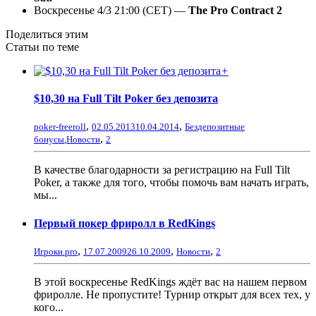
Воскресенье 4/3 21:00 (CET) —
The Pro Contract 2
Поделиться этим
Cтатьи по теме
+
$10,30 на Full Tilt Poker без депозита
,
,
poker-freeroll
02.05.2013
10.04.2014
Бездепозитные
,
бонусы
,
Новости
2
В качестве благодарности за регистрацию на Full Tilt
Poker, а также для того, чтобы помочь вам начать играть,
мы...
Первый покер фриролл в RedKings
,
,
,
Игроки.pro
17.07.2009
26.10.2009
Новости
2
В этой воскресенье RedKings ждёт вас на нашем первом
фриролле. Не пропустите! Турнир открыт для всех тех, у
кого...