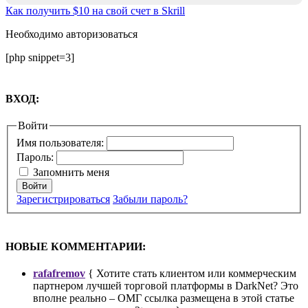
Как получить $10 на свой счет в Skrill
Необходимо авторизоваться
[php snippet=3]
ВХОД:
Войти
Имя пользователя:
Пароль:
Запомнить меня
Войти
Зарегистрироваться
Забыли пароль?
НОВЫЕ КОММЕНТАРИИ:
rafafremov
{ Хотите стать клиентом или коммерческим
партнером лучшей торговой платформы в DarkNet? Это
вполне реально – ОМГ ссылка размещена в этой статье