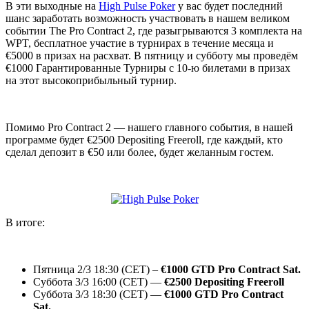
В эти выходные на
High Pulse Poker
у вас будет последний
шанс заработать возможность участвовать в нашем великом
событии The Pro Contract 2, где разыгрываются 3 комплекта на
WPT, бесплатное участие в турнирах в течение месяца и
€5000 в призах на расхват. В пятницу и субботу мы проведём
€1000 Гарантированные Турниры с 10-ю билетами в призах
на этот высокоприбыльный турнир.
Помимо Pro Contract 2 — нашего главного события, в нашей
программе будет €2500 Depositing Freeroll, где каждый, кто
сделал депозит в €50 или более, будет желанным гостем.
В итоге:
Пятница 2/3 18:30 (CET) –
€1000 GTD Pro Contract Sat.
Суббота 3/3 16:00 (CET) —
€2500 Depositing Freeroll
Суббота 3/3 18:30 (CET) —
€1000 GTD Pro Contract
Sat.