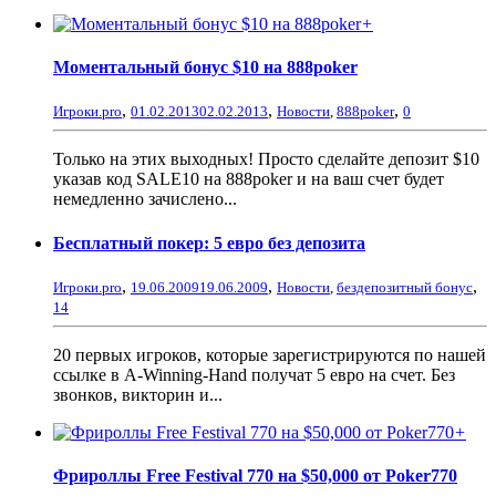
+
Моментальный бонус $10 на 888poker
,
,
,
Игроки.pro
01.02.2013
02.02.2013
Новости
,
888poker
0
Только на этих выходных! Просто сделайте депозит $10
указав код SALE10 на 888poker и на ваш счет будет
немедленно зачислено...
Бесплатный покер: 5 евро без депозита
,
,
,
Игроки.pro
19.06.2009
19.06.2009
Новости
,
бездепозитный бонус
14
20 первых игроков, которые зарегистрируются по нашей
ссылке в A-Winning-Hand получат 5 евро на счет. Без
звонков, викторин и...
+
Фрироллы Free Festival 770 на $50,000 от Poker770