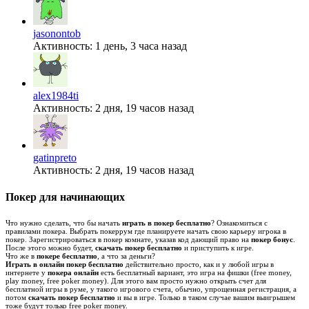
jasonontob
Активность: 1 день, 3 часа назад
alex1984ti
Активность: 2 дня, 19 часов назад
gatinpreto
Активность: 2 дня, 19 часов назад
Покер для начинающих
Что нужно сделать, что бы начать
играть в покер бесплатно
? Ознакомиться с
правилами покера. Выбрать покеррум где планируете начать свою карьеру игрока в
покер. Зарегистрироваться в покер комнате, указав код дающий право на
покер бонус
.
После этого можно будет,
скачать покер бесплатно
и приступить к игре.
Что же в
покере бесплатно
, а что за деньги?
Играть в онлайн покер бесплатно
действительно просто, как и у любой игры в
интернете у
покера онлайн
есть бесплатный вариант, это игра на фишки (free money,
play money, free poker money). Для этого вам просто нужно открыть счет для
бесплатной игры в руме, у такого игрового счета, обычно, упрощенная регистрация, а
потом
скачать покер бесплатно
и вы в игре. Только в таком случае вашим выигрышем
тоже будут только free poker money.