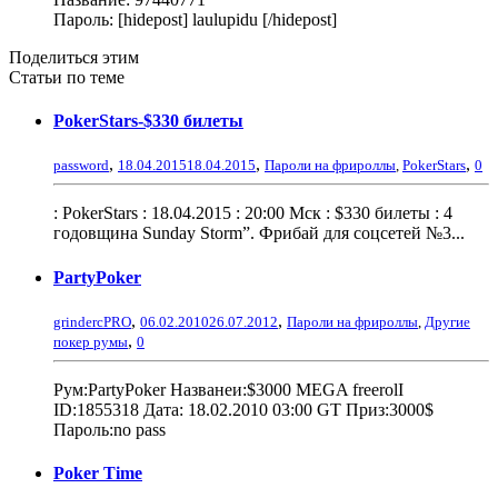
Пароль: [hidepost] laulupidu [/hidepost]
Поделиться этим
Cтатьи по теме
PokerStars-$330 билеты
,
,
,
password
18.04.2015
18.04.2015
Пароли на фрироллы
,
PokerStars
0
: PokerStars : 18.04.2015 : 20:00 Мск : $330 билеты : 4
годовщина Sunday Storm”. Фрибай для соцсетей №3...
PartyPoker
,
,
grindercPRO
06.02.2010
26.07.2012
Пароли на фрироллы
,
Другие
,
покер румы
0
Рум:PartyPoker Названеи:$3000 MEGA freerolI
ID:1855318 Дата: 18.02.2010 03:00 GT Приз:3000$
Пароль:no pass
Poker Time