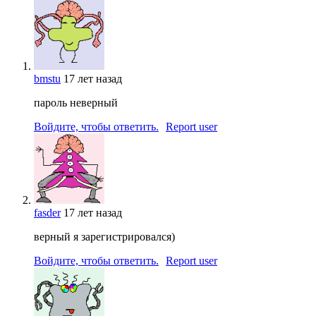
bmstu
17 лет назад
пароль неверный
Войдите, чтобы ответить.
Report user
fasder
17 лет назад
верный я зарегистрировался)
Войдите, чтобы ответить.
Report user