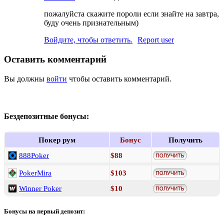
пожалуйста скажите пороли если знайте на завтра,
буду очень признательным)
Войдите, чтобы ответить.
Report user
Оставить комментарий
Вы должны
войти
чтобы оставить комментарий.
Бездепозитные бонусы:
Покер рум
Бонус
Получить
888Poker
$88
PokerMira
$103
Winner Poker
$10
Бонусы на первый депозит: