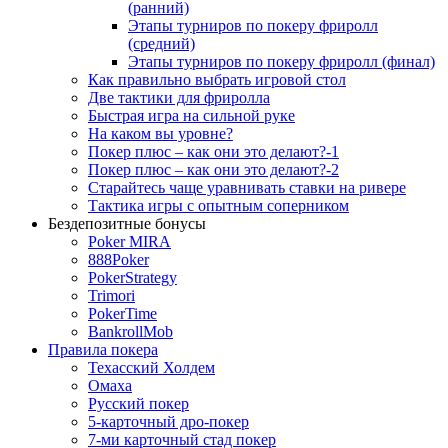
(ранний)
Этапы турниров по покеру фриролл
(средний)
Этапы турниров по покеру фриролл (финал)
Как правильно выбрать игровой стол
Две тактики для фриролла
Быстрая игра на сильной руке
На каком вы уровне?
Покер плюс – как они это делают?-1
Покер плюс – как они это делают?-2
Старайтесь чаще уравнивать ставки на ривере
Тактика игры с опытным соперником
Бездепозитные бонусы
Poker MIRA
888Poker
PokerStrategy
Trimori
PokerTime
BankrollMob
Правила покера
Техасский Холдем
Омаха
Русский покер
5-карточный дро-покер
7-ми карточный стад покер