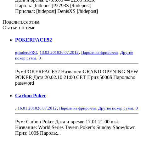
Пароль: [hidepost]P2793S [/hidepost]
Прислал: [hidepost] DenisXS [/hidepost]
Поделиться этим
Cтатьи по теме
POKERFACE52
,
,
grindercPRO
13.02.2010
26.07.2012
Пароли на фрироллы
,
Другие
,
покер румы
0
Рум:POKERFACE52 Названеи:GRAND OPENING NEW
POKER Дата:20.02.10 21:00 CET Приз:5000$ Пароль:no
password
Carbon Poker
,
,
,
16.01.2010
26.07.2012
Пароли на фрироллы
,
Другие покер румы
0
Рум: Carbon Poker Дата и время: 17.01 21.00 msk
Название: World Series Tavern Poker’s Sunday Showdown
Приз: 100$ Пароль:...