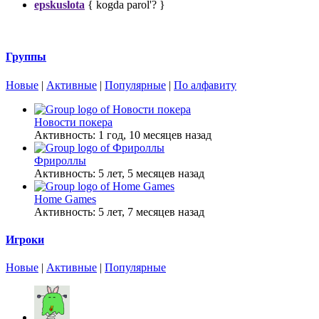
epskuslota
{ kogda parol'? }
Группы
Новые
|
Активные
|
Популярные
|
По алфавиту
Новости покера
Активность: 1 год, 10 месяцев назад
Фрироллы
Активность: 5 лет, 5 месяцев назад
Home Games
Активность: 5 лет, 7 месяцев назад
Игроки
Новые
|
Активные
|
Популярные