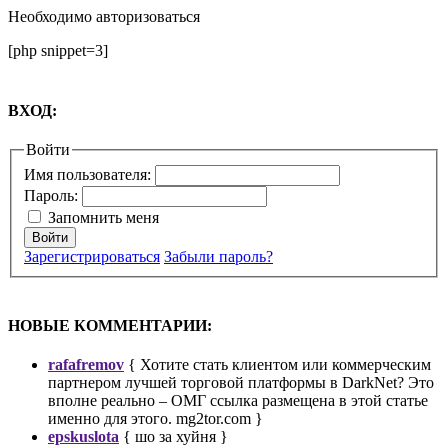
Необходимо авторизоваться
[php snippet=3]
ВХОД:
Войти
Имя пользователя:
Пароль:
Запомнить меня
Войти
Зарегистрироваться
Забыли пароль?
НОВЫЕ КОММЕНТАРИИ:
rafafremov
{ Хотите стать клиентом или коммерческим
партнером лучшей торговой платформы в DarkNet? Это
вполне реально – ОМГ ссылка размещена в этой статье
именно для этого. mg2tor.com }
epskuslota
{ шо за хуйня }