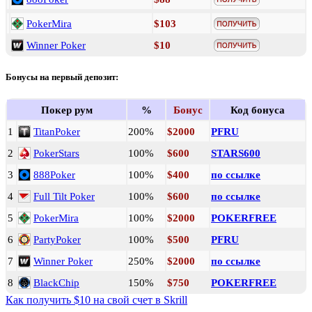
PokerMira
$103
Winner Poker
$10
Бонусы на первый депозит:
Покер рум
%
Бонус
Код бонуса
1
TitanPoker
200%
$2000
PFRU
2
PokerStars
100%
$600
STARS600
3
888Poker
100%
$400
по ссылке
4
Full Tilt Poker
100%
$600
по ссылке
5
PokerMira
100%
$2000
POKERFREE
6
PartyPoker
100%
$500
PFRU
7
Winner Poker
250%
$2000
по ссылке
8
BlackChip
150%
$750
POKERFREE
Как получить $10 на свой счет в Skrill