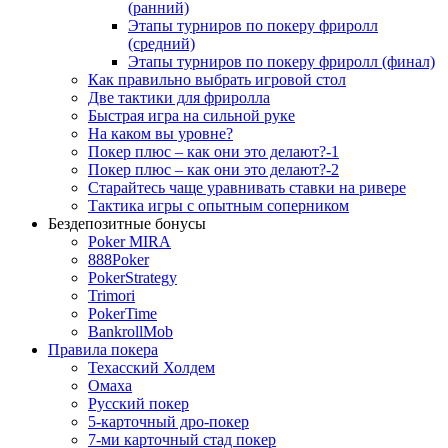
(ранний)
Этапы турниров по покеру фриролл
(средний)
Этапы турниров по покеру фриролл (финал)
Как правильно выбрать игровой стол
Две тактики для фриролла
Быстрая игра на сильной руке
На каком вы уровне?
Покер плюс – как они это делают?-1
Покер плюс – как они это делают?-2
Старайтесь чаще уравнивать ставки на ривере
Тактика игры с опытным соперником
Бездепозитные бонусы
Poker MIRA
888Poker
PokerStrategy
Trimori
PokerTime
BankrollMob
Правила покера
Техасский Холдем
Омаха
Русский покер
5-карточный дро-покер
7-ми карточный стад покер