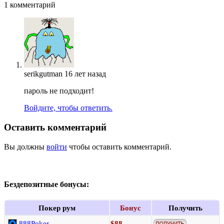
1 комментарий
serikgutman
16 лет назад
пароль не подходит!
Войдите, чтобы ответить.
Оставить комментарий
Вы должны
войти
чтобы оставить комментарий.
Бездепозитные бонусы:
Покер рум
Бонус
Получить
888Poker
$88