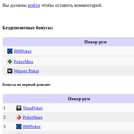
Вы должны
войти
чтобы оставить комментарий.
Бездепозитные бонусы:
Покер рум
888Poker
PokerMira
Winner Poker
Бонусы на первый депозит:
Покер рум
1
TitanPoker
2
PokerStars
3
888Poker