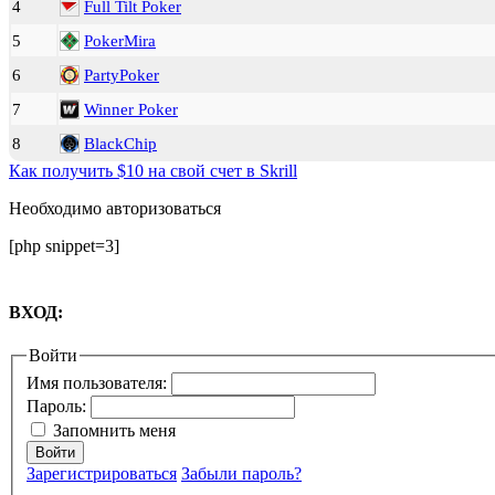
4
Full Tilt Poker
5
PokerMira
6
PartyPoker
7
Winner Poker
8
BlackChip
Как получить $10 на свой счет в Skrill
Необходимо авторизоваться
[php snippet=3]
ВХОД:
Войти
Имя пользователя:
Пароль:
Запомнить меня
Войти
Зарегистрироваться
Забыли пароль?