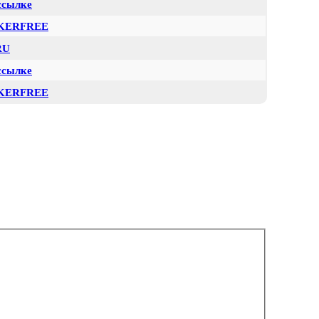
ссылке
KERFREE
RU
ссылке
KERFREE