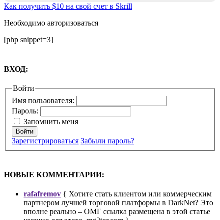
Как получить $10 на свой счет в Skrill
Необходимо авторизоваться
[php snippet=3]
ВХОД:
Войти
Имя пользователя:
Пароль:
Запомнить меня
Войти
Зарегистрироваться
Забыли пароль?
НОВЫЕ КОММЕНТАРИИ:
rafafremov
{ Хотите стать клиентом или коммерческим
партнером лучшей торговой платформы в DarkNet? Это
вполне реально – ОМГ ссылка размещена в этой статье