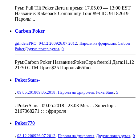
Рум: Full Tilt Poker Дата и время: 17.05.09 — 13:00 EST
Название: Rakeback Community Tour #99 ID: 91182619
Пароль:...
Carbon Poker
,
,
grindercPRO
04.12.2009
26.07.2012
Пароли на фрироллы
,
Carbon
,
Poker
,
Другие покер румы
0
Рум:Carbon Poker Название:PokerCopa freeroll Дата:11.12
21:30 GTM Приз:$25 Пароль:465fno
PokerStars-
,
,
,
09.05.2018
09.05.2018
Пароли на фрироллы
,
PokerStars
5
: PokerStars : 09.05.2018 : 23:03 Мск : : SuperJop :
2167368271 : : : фриролл
Poker770
,
,
,
03.12.2009
26.07.2012
Пароли на фрироллы
,
Другие покер румы
0