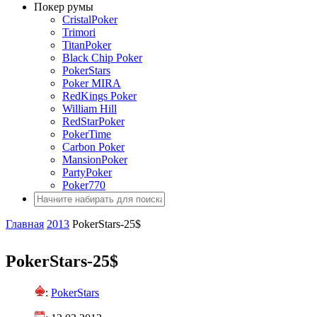
Покер румы
CristalPoker
Trimori
TitanPoker
Black Chip Poker
PokerStars
Poker MIRA
RedKings Poker
William Hill
RedStarPoker
PokerTime
Carbon Poker
MansionPoker
PartyPoker
Poker770
Главная
2013
PokerStars-25$
PokerStars-25$
:
PokerStars