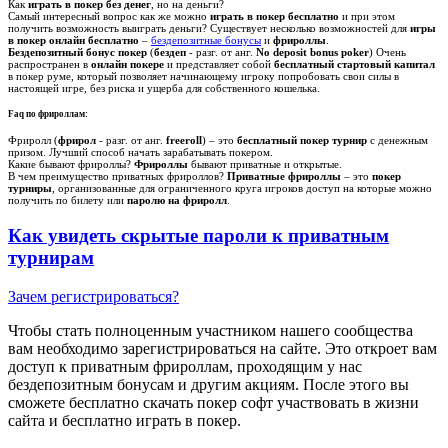
Как
играть в покер без денег
, но на деньги?
Самый интересный вопрос как же можно
играть в покер бесплатно
и при этом
получить возможность выиграть деньги? Существует несколько возможностей для
игры
в покер онлайн бесплатно
–
бездепозитные бонусы
и
фрироллы
.
Бездепозитный бонус покер
(
бездеп
- разг. от анг.
No deposit bonus poker
) Очень
распространен в
онлайн покере
и представляет собой
бесплатный стартовый капитал
в покер руме, который позволяет начинающему игроку попробовать свои силы в
настоящей игре, без риска и ущерба для собственного кошелька.
Faq по фрироллам:
Фриролл (
фрирол
- разг. от анг.
freeroll
) – это
бесплатный покер турнир
с денежным
призом. Лучший способ начать зарабатывать покером.
Какие бывают фрироллы?
Фрироллы
бывают приватные и открытые.
В чем преимущество приватных фрироллов?
Приватные фрироллы
– это
покер
турниры
, организованные для ограниченного круга игроков доступ на которые можно
получить по билету или
паролю на фриролл
.
Как увидеть скрытые пароли к приватным
турнирам
Зачем регистрироваться?
Чтобы стать полноценным участником нашего сообщества
вам необходимо зарегистрироваться на сайте. Это откроет вам
доступ к приватным фрироллам, проходящим у нас
бездепозитным бонусам и другим акциям. После этого вы
сможете бесплатно скачать покер софт участвовать в жизни
сайта и бесплатно играть в покер.