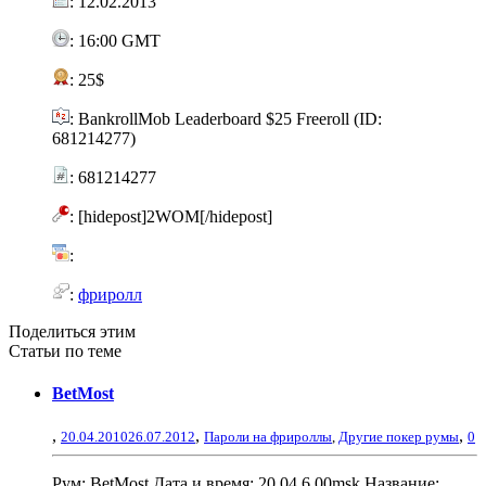
: 12.02.2013
: 16:00 GMT
: 25$
: BankrollMob Leaderboard $25 Freeroll (ID:
681214277)
: 681214277
: [hidepost]2WOM[/hidepost]
:
:
фриролл
Поделиться этим
Cтатьи по теме
BetMost
,
,
,
20.04.2010
26.07.2012
Пароли на фрироллы
,
Другие покер румы
0
Рум: BetMost Дата и время: 20.04 6.00msk Название: