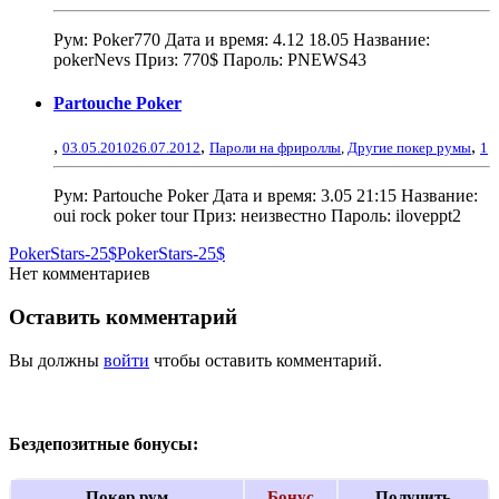
Рум: Poker770 Дата и время: 4.12 18.05 Название:
pokerNevs Приз: 770$ Пароль: PNEWS43
Partouche Poker
,
,
,
03.05.2010
26.07.2012
Пароли на фрироллы
,
Другие покер румы
1
Рум: Partouche Poker Дата и время: 3.05 21:15 Название:
oui rock poker tour Приз: неизвестно Пароль: iloveppt2
PokerStars-25$
PokerStars-25$
Нет комментариев
Оставить комментарий
Вы должны
войти
чтобы оставить комментарий.
Бездепозитные бонусы:
Покер рум
Бонус
Получить