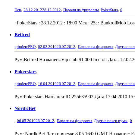
,
,
,
Den
28.12.2012
28.12.2012
Пароли на фрироллы
,
PokerStars
0
: PokerStars : 28.12.2012 : 18:00 Мск : 25; : BankrollMob Lea
Betfred
,
,
grindercPRO
02.02.2010
26.07.2012
Пароли на фрироллы
,
Другие пок
Рум:Betfred Названеи::Vip club $1.000 freeroll Дата: 12.0
Pokerstars
,
,
grindercPRO
16.04.2010
26.07.2012
Пароли на фрироллы
,
Другие пок
Рум:Pokerstars Названеи:ID:255635902 Дата:17.04.2010 
NordicBet
,
,
,
06.05.2010
26.07.2012
Пароли на фрироллы
,
Другие покер румы
0
Рум: NordicBet Дата и время: 8.05 16:00 GMT Название: F