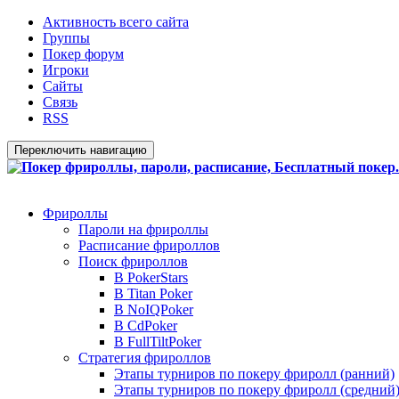
Активность всего сайта
Группы
Покер форум
Игроки
Сайты
Связь
RSS
Переключить навигацию
Фрироллы
Пароли на фрироллы
Расписание фрироллов
Поиск фрироллов
В PokerStars
В Titan Poker
В NoIQPoker
В CdPoker
В FullTiltPoker
Стратегия фрироллов
Этапы турниров по покеру фриролл (ранний)
Этапы турниров по покеру фриролл (средний