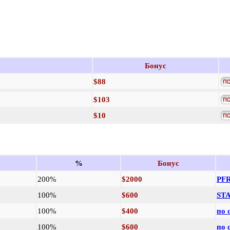
Бонус
$88
$103
$10
%
Бонус
200%
$2000
PF
100%
$600
ST
100%
$400
по 
100%
$600
по 