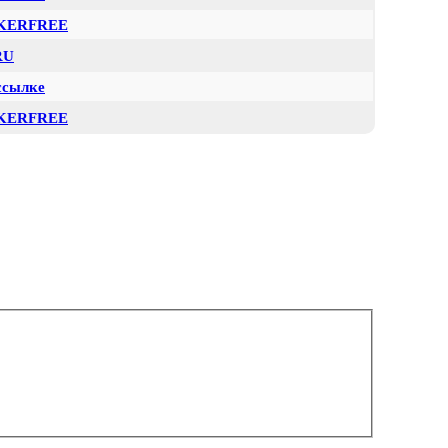
KERFREE
RU
ссылке
KERFREE