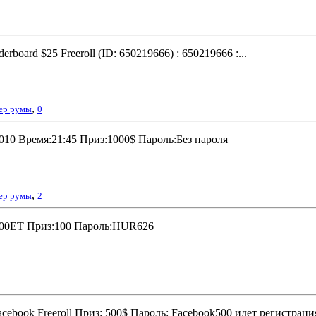
derboard $25 Freeroll (ID: 650219666) : 650219666 :...
,
ер румы
0
2.2010 Время:21:45 Приз:1000$ Пароль:Без пароля
,
ер румы
2
15:00ET Приз:100 Пароль:HUR626
acebook Freeroll Приз: 500$ Пароль: Facebook500 идет регистраци