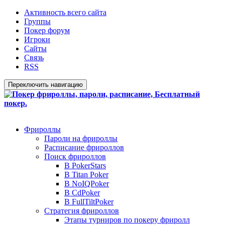
Активность всего сайта
Группы
Покер форум
Игроки
Сайты
Связь
RSS
Переключить навигацию
Фрироллы
Пароли на фрироллы
Расписание фрироллов
Поиск фрироллов
В PokerStars
В Titan Poker
В NoIQPoker
В CdPoker
В FullTiltPoker
Стратегия фрироллов
Этапы турниров по покеру фриролл