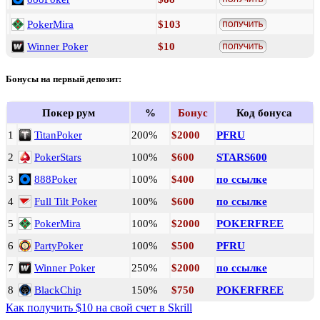
PokerMira
$103
Winner Poker
$10
Бонусы на первый депозит:
Покер рум
%
Бонус
Код бонуса
1
TitanPoker
200%
$2000
PFRU
2
PokerStars
100%
$600
STARS600
3
888Poker
100%
$400
по ссылке
4
Full Tilt Poker
100%
$600
по ссылке
5
PokerMira
100%
$2000
POKERFREE
6
PartyPoker
100%
$500
PFRU
7
Winner Poker
250%
$2000
по ссылке
8
BlackChip
150%
$750
POKERFREE
Как получить $10 на свой счет в Skrill