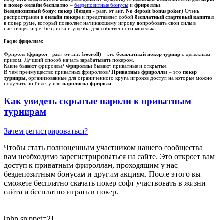
в покер онлайн бесплатно
–
бездепозитные бонусы
и
фрироллы
.
Бездепозитный бонус покер
(
бездеп
- разг. от анг.
No deposit bonus poker
) Очень
распространен в
онлайн покере
и представляет собой
бесплатный стартовый капитал
в покер руме, который позволяет начинающему игроку попробовать свои силы в
настоящей игре, без риска и ущерба для собственного кошелька.
Faq по фрироллам:
Фриролл (
фрирол
- разг. от анг.
freeroll
) – это
бесплатный покер турнир
с денежным
призом. Лучший способ начать зарабатывать покером.
Какие бывают фрироллы?
Фрироллы
бывают приватные и открытые.
В чем преимущество приватных фрироллов?
Приватные фрироллы
– это
покер
турниры
, организованные для ограниченного круга игроков доступ на которые можно
получить по билету или
паролю на фриролл
.
Как увидеть скрытые пароли к приватным
турнирам
Зачем регистрироваться?
Чтобы стать полноценным участником нашего сообщества
вам необходимо зарегистрироваться на сайте. Это откроет вам
доступ к приватным фрироллам, проходящим у нас
бездепозитным бонусам и другим акциям. После этого вы
сможете бесплатно скачать покер софт участвовать в жизни
сайта и бесплатно играть в покер.
[php snippet=2]