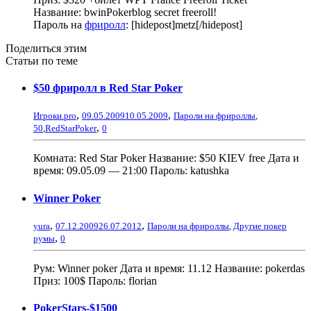
Название: bwinPokerblog secret freeroll!
Пароль на
фриролл
: [hidepost]metz[/hidepost]
Поделиться этим
Cтатьи по теме
$50 фриролл в Red Star Poker
,
,
Игроки.pro
09.05.2009
10.05.2009
Пароли на фрироллы
,
,
50
,
RedStarPoker
0
Комната: Red Star Poker Название: $50 KIEV free Дата и
время: 09.05.09 — 21:00 Пароль: katushka
Winner Poker
,
,
yura
07.12.2009
26.07.2012
Пароли на фрироллы
,
Другие покер
,
румы
0
Рум: Winner poker Дата и время: 11.12 Название: pokerdas
Приз: 100$ Пароль: florian
PokerStars-$1500