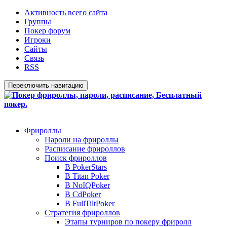
Активность всего сайта
Группы
Покер форум
Игроки
Сайты
Связь
RSS
Переключить навигацию
Фрироллы
Пароли на фрироллы
Расписание фрироллов
Поиск фрироллов
В PokerStars
В Titan Poker
В NoIQPoker
В CdPoker
В FullTiltPoker
Стратегия фрироллов
Этапы турниров по покеру фриролл