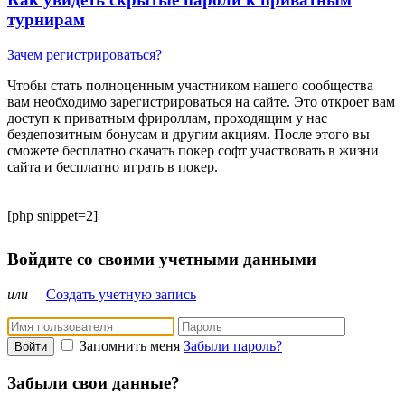
турнирам
Зачем регистрироваться?
Чтобы стать полноценным участником нашего сообщества
вам необходимо зарегистрироваться на сайте. Это откроет вам
доступ к приватным фрироллам, проходящим у нас
бездепозитным бонусам и другим акциям. После этого вы
сможете бесплатно скачать покер софт участвовать в жизни
сайта и бесплатно играть в покер.
[php snippet=2]
Войдите со своими учетными данными
или
Создать учетную запись
Запомнить меня
Забыли пароль?
Войти
Забыли свои данные?