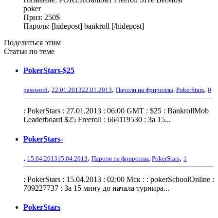
poker
Приз: 250$
Пароль: [hidepost] bankroll [/hidepost]
Поделиться этим
Cтатьи по теме
PokerStars-$25
,
,
,
password
22.01.2013
22.01.2013
Пароли на фрироллы
,
PokerStars
0
: PokerStars : 27.01.2013 : 06:00 GMT : $25 : BankrollMob
Leaderboard $25 Freeroll : 664119530 : За 15...
PokerStars-
,
,
,
15.04.2013
15.04.2013
Пароли на фрироллы
,
PokerStars
1
: PokerStars : 15.04.2013 : 02:00 Мск : : pokerSchoolOnline :
709227737 : За 15 мину до начала турнира...
PokerStars