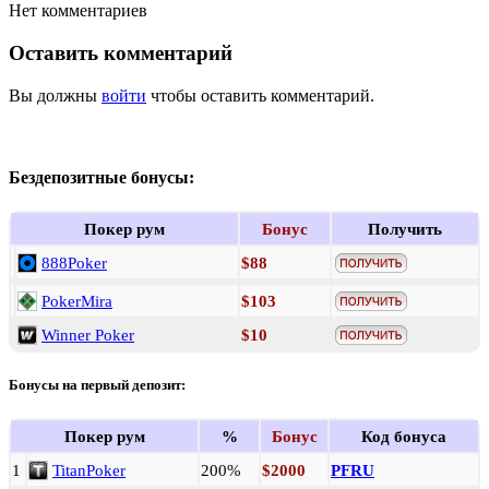
Нет комментариев
Оставить комментарий
Вы должны
войти
чтобы оставить комментарий.
Бездепозитные бонусы:
Покер рум
Бонус
Получить
888Poker
$88
PokerMira
$103
Winner Poker
$10
Бонусы на первый депозит:
Покер рум
%
Бонус
Код бонуса
1
TitanPoker
200%
$2000
PFRU