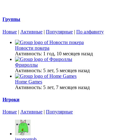
Группы
Новые
|
Активные
|
Популярные
|
По алфавиту
Новости покера
Активность: 1 год, 10 месяцев назад
Фрироллы
Активность: 5 лет, 5 месяцев назад
Home Games
Активность: 5 лет, 7 месяцев назад
Игроки
Новые
|
Активные
|
Популярные
jasonontob