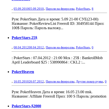
,
,
,
05.09.2010
05.09.2010
Пароли на фрироллы
,
PokerStars
8
Рум: PokerStars Дата и время: 5.09 21-00 СУЕ(23-00)
Название: PokerReviewList Freeroll ID: 304958144 Приз:
100$ Пароль: Пароль выложу...
PokerStars-25$
,
,
,
08.04.2012
08.04.2012
Пароли на фрироллы
,
PokerStars
0
: PokerStars : 07.04.2012 : 21:00 Мск : 25$ : BankrollMob
April Leaderboard $25 : 538990864 : CKL2 :...
PokerHeaven
,
,
,
16.05.2010
26.07.2012
Пароли на фрироллы
,
Другие покер румы
0
Рум: PokerHeaven Дата и время: 16.05 23.00 msk.
Название: Affiliate Freeroll Приз: 100 S Пароль: promotion
PokerStars-$2000