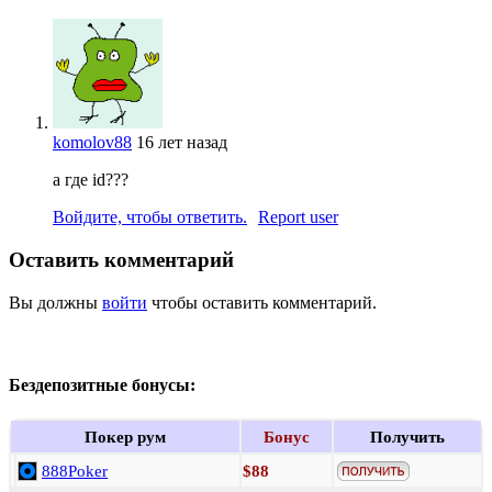
komolov88
16 лет назад
а где id???
Войдите, чтобы ответить.
Report user
Оставить комментарий
Вы должны
войти
чтобы оставить комментарий.
Бездепозитные бонусы:
Покер рум
Бонус
Получить
888Poker
$88