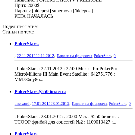
Приз: 2000$
Пароль: [hidepost] supernova [/hidepost]
РЕГА НАЧАЛАСЬ
Поделиться этим
Cтатьи по теме
PokerStars-
,
,
,
22.11.2012
22.11.2012
Пароли на фрироллы
,
PokerStars
0
: PokerStars : 22.11.2012 : 22:00 Мск : : ProPokerPro
MicroMillions III Main Event Satellite : 642751776 :
MM786dy86...
PokerStars-$550 билеты
,
,
,
password
17.01.2015
23.01.2015
Пароли на фрироллы
,
PokerStars
0
: PokerStars : 23.01.2015 : 20:00 Мск : $550 билеты :
TCOOP фрибай для соцсетей №2 : 1109013427 :...
PokerStars