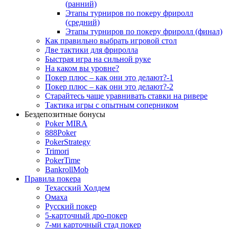
(ранний)
Этапы турниров по покеру фриролл
(средний)
Этапы турниров по покеру фриролл (финал)
Как правильно выбрать игровой стол
Две тактики для фриролла
Быстрая игра на сильной руке
На каком вы уровне?
Покер плюс – как они это делают?-1
Покер плюс – как они это делают?-2
Старайтесь чаще уравнивать ставки на ривере
Тактика игры с опытным соперником
Бездепозитные бонусы
Poker MIRA
888Poker
PokerStrategy
Trimori
PokerTime
BankrollMob
Правила покера
Техасский Холдем
Омаха
Русский покер
5-карточный дро-покер
7-ми карточный стад покер