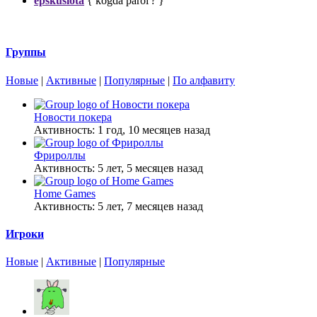
epskuslota
{ kogda parol'? }
Группы
Новые
|
Активные
|
Популярные
|
По алфавиту
Новости покера
Активность: 1 год, 10 месяцев назад
Фрироллы
Активность: 5 лет, 5 месяцев назад
Home Games
Активность: 5 лет, 7 месяцев назад
Игроки
Новые
|
Активные
|
Популярные