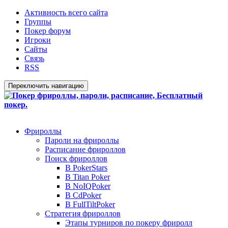
Активность всего сайта
Группы
Покер форум
Игроки
Сайты
Связь
RSS
Переключить навигацию
Фрироллы
Пароли на фрироллы
Расписание фрироллов
Поиск фрироллов
В PokerStars
В Titan Poker
В NoIQPoker
В CdPoker
В FullTiltPoker
Стратегия фрироллов
Этапы турниров по покеру фриролл