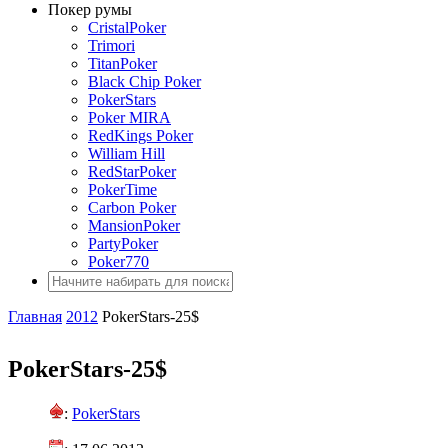
Покер румы
CristalPoker
Trimori
TitanPoker
Black Chip Poker
PokerStars
Poker MIRA
RedKings Poker
William Hill
RedStarPoker
PokerTime
Carbon Poker
MansionPoker
PartyPoker
Poker770
Главная
2012
PokerStars-25$
PokerStars-25$
:
PokerStars