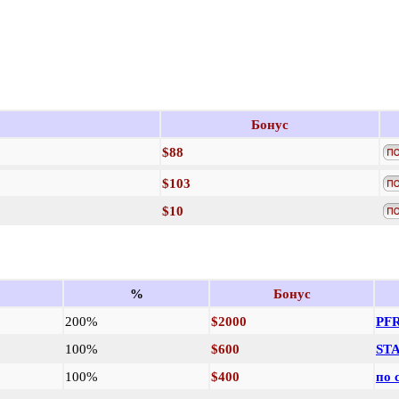
Бонус
$88
$103
$10
%
Бонус
200%
$2000
PF
100%
$600
ST
100%
$400
по 