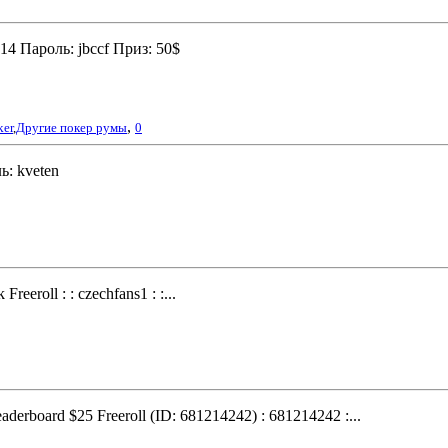
14 Пароль: jbccf Приз: 50$
,
ker
,
Другие покер румы
0
ь: kveten
eeroll : : czechfans1 : :...
aderboard $25 Freeroll (ID: 681214242) : 681214242 :...