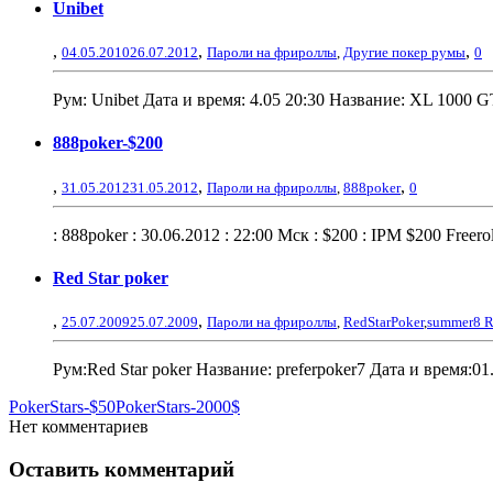
Unibet
,
,
,
04.05.2010
26.07.2012
Пароли на фрироллы
,
Другие покер румы
0
Рум: Unibet Дата и время: 4.05 20:30 Название: XL 1000 G
888poker-$200
,
,
,
31.05.2012
31.05.2012
Пароли на фрироллы
,
888poker
0
: 888poker : 30.06.2012 : 22:00 Мск : $200 : IPM $200 Freeroll 
Red Star poker
,
,
25.07.2009
25.07.2009
Пароли на фрироллы
,
RedStarPoker
,
summer8 Re
Рум:Red Star poker Название: preferpoker7 Дата и время:0
PokerStars-$50
PokerStars-2000$
Нет комментариев
Оставить комментарий