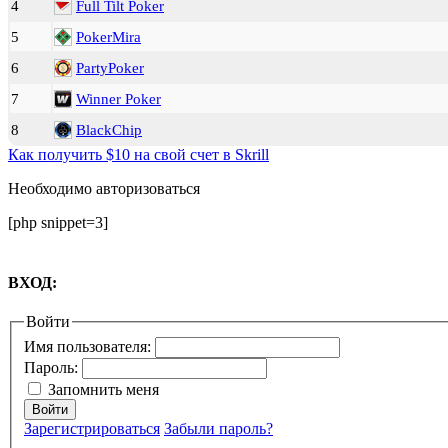
4
Full Tilt Poker
5
PokerMira
6
PartyPoker
7
Winner Poker
8
BlackChip
Как получить $10 на свой счет в Skrill
Необходимо авторизоваться
[php snippet=3]
ВХОД:
Войти
Имя пользователя:
Пароль:
Запомнить меня
Войти
Зарегистрироваться
Забыли пароль?