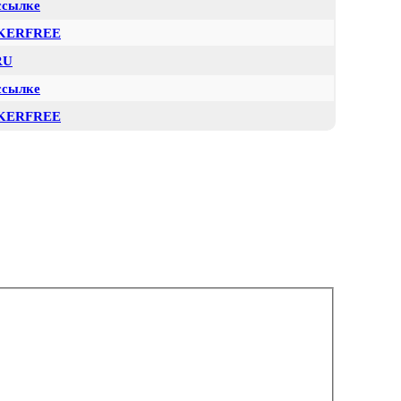
ссылке
KERFREE
RU
ссылке
KERFREE