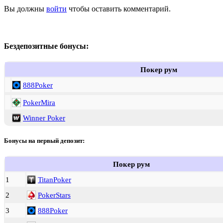
Вы должны
войти
чтобы оставить комментарий.
Бездепозитные бонусы:
Покер рум
888Poker
PokerMira
Winner Poker
Бонусы на первый депозит:
Покер рум
1
TitanPoker
2
PokerStars
3
888Poker