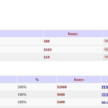
Бонус
$88
$103
$10
%
Бонус
200%
$2000
PF
100%
$600
ST
100%
$400
по 