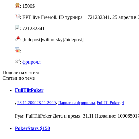
: 1500$
: EPT live Freeroll. ID турнира – 721232341. 25 апреля 
: 721232341
: [hidepost]wilinofsky[/hidepost]
:
:
фриролл
Поделиться этим
Cтатьи по теме
FullTiltPoker
,
,
,
28.11.2009
28.11.2009
Пароли на фрироллы
,
FullTiltPoker
4
Рум: FullTiltPoker Дата и время: 31.11 Название: 1090650
PokerStars-$150