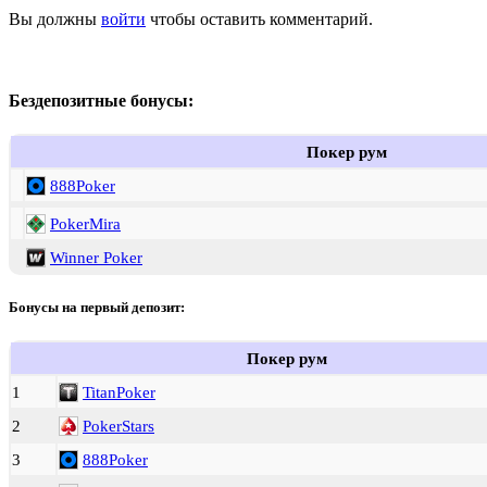
Вы должны
войти
чтобы оставить комментарий.
Бездепозитные бонусы:
Покер рум
888Poker
PokerMira
Winner Poker
Бонусы на первый депозит:
Покер рум
1
TitanPoker
2
PokerStars
3
888Poker