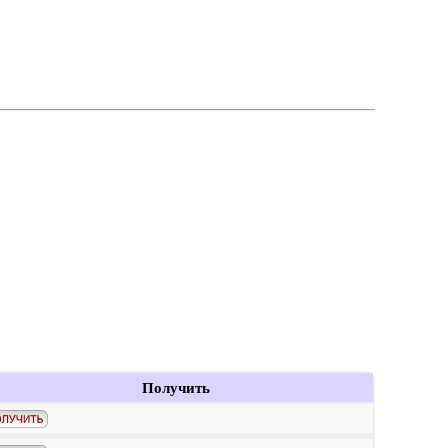
Получить