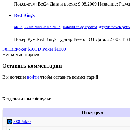
Покер-рум: Bet24 Дата и время: 9.08.2009 Название: Playe
Red Kings
,
,
on72
27.06.2009
26.07.2012
Пароли на фрироллы
,
Другие покер рум
Покер Рум:Red Kings Турнир:Freeroll Q1 Дата: 22-00 CEST
FullTiltPoker $50
CD Poker $1000
Нет комментариев
Оставить комментарий
Вы должны
войти
чтобы оставить комментарий.
Бездепозитные бонусы:
Покер рум
888Poker