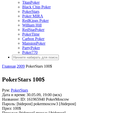
TitanPoker
Black Chip Poker
PokerStars
Poker MIRA
RedKings Poker
William Hill
RedStarPoker
PokerTime
Carbon Poker
MansionPoker
PartyPoker
Poker770
Главная
2009
PokerStars 100$
PokerStars 100$
Рум:
PokerStars
Дата и время: 30.05.09, 19:00 (мск)
Название: ID: 161965940 PokerMoscow
Пароль: [hidepost] pokermoscow3 [/hidepost]
Приз: 100$
Прислал: [hidepost] moysas [/hidepost]