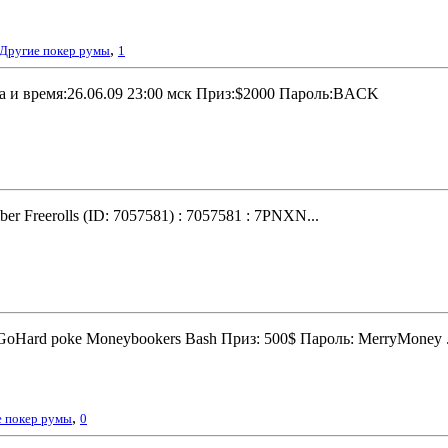
,
Другие покер румы
1
та и время:26.06.09 23:00 мск Приз:$2000 Пароль:BACK
ber Freerolls (ID: 7057581) : 7057581 : 7PNXN...
: GoHard poke Moneybookers Bash Приз: 500$ Пароль: MerryMoney .
,
е покер румы
0