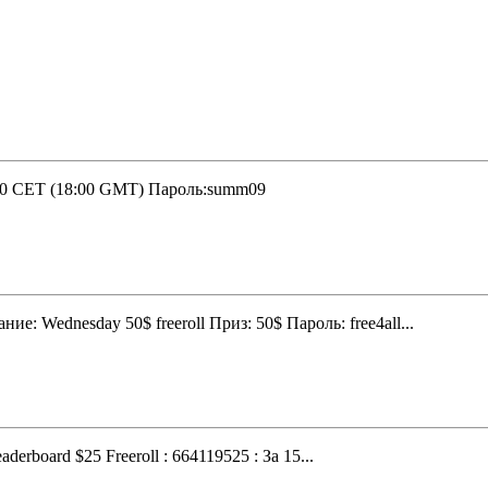
:00 CET (18:00 GMT) Пароль:summ09
ие: Wednesday 50$ freeroll Приз: 50$ Пароль: free4all...
derboard $25 Freeroll : 664119525 : За 15...