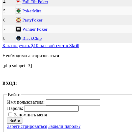
4
Full Tilt Poker
5
PokerMira
6
PartyPoker
7
Winner Poker
8
BlackChip
Как получить $10 на свой счет в Skrill
Необходимо авторизоваться
[php snippet=3]
ВХОД:
Войти
Имя пользователя:
Пароль:
Запомнить меня
Войти
Зарегистрироваться
Забыли пароль?