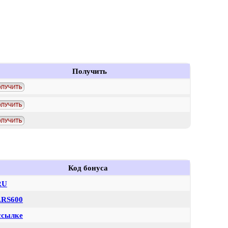
Получить
Код бонуса
RU
ARS600
ссылке