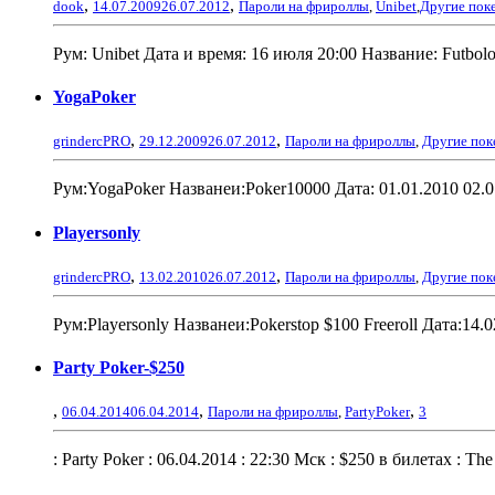
,
,
dook
14.07.2009
26.07.2012
Пароли на фрироллы
,
Unibet
,
Другие пок
Рум: Unibet Дата и время: 16 июля 20:00 Название: Futbolo
YogaPoker
,
,
grindercPRO
29.12.2009
26.07.2012
Пароли на фрироллы
,
Другие пок
Рум:YogaPoker Названеи:Poker10000 Дата: 01.01.2010 02.0
Playersonly
,
,
grindercPRO
13.02.2010
26.07.2012
Пароли на фрироллы
,
Другие пок
Рум:Playersonly Названеи:Pokerstop $100 Freeroll Дата:
Party Poker-$250
,
,
,
06.04.2014
06.04.2014
Пароли на фрироллы
,
PartyPoker
3
: Party Poker : 06.04.2014 : 22:30 Мск : $250 в билетах : T