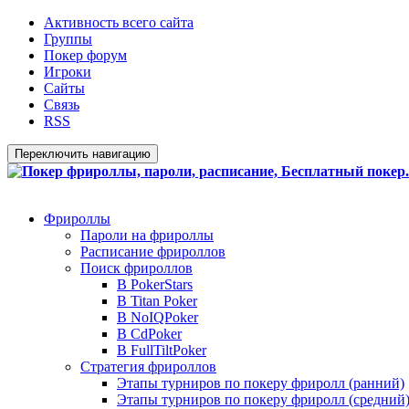
Активность всего сайта
Группы
Покер форум
Игроки
Сайты
Связь
RSS
Переключить навигацию
Фрироллы
Пароли на фрироллы
Расписание фрироллов
Поиск фрироллов
В PokerStars
В Titan Poker
В NoIQPoker
В CdPoker
В FullTiltPoker
Стратегия фрироллов
Этапы турниров по покеру фриролл (ранний)
Этапы турниров по покеру фриролл (средний