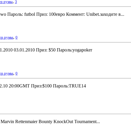
,
ер румы
3
wo Пароль: futbol Приз: 100евро Коммент: Unibet.заходите в...
,
ер румы
0
1.2010 03.01.2010 Приз: $50 Пароль:yogapoker
,
ер румы
0
14.02.10 20:00GMT Приз:$100 Пароль:TRUE14
he Marvin Rettenmaier Bounty KnockOut Tournament...