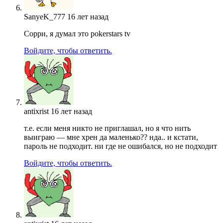
SanyeK_777
16 лет назад
Сорри, я думал это pokerstars tv
Войдите, чтобы ответить.
antixrist
16 лет назад
т.е. если меня никто не приглашал, но я что нить
выиграю — мне хрен да маленько?? нда.. и кстати,
пароль не подходит. ни где не ошибался, но не подходит
Войдите, чтобы ответить.