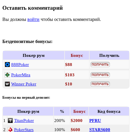
Оставить комментарий
Вы должны
войти
чтобы оставить комментарий.
Бездепозитные бонусы:
Покер рум
Бонус
Получить
888Poker
$88
PokerMira
$103
Winner Poker
$10
Бонусы на первый депозит:
Покер рум
%
Бонус
Код бонуса
1
TitanPoker
200%
$2000
PFRU
2
PokerStars
100%
$600
STARS600