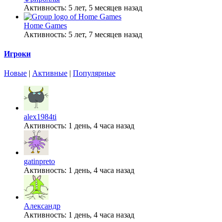
Активность: 5 лет, 5 месяцев назад
Home Games
Активность: 5 лет, 7 месяцев назад
Игроки
Новые
|
Активные
|
Популярные
alex1984ti
Активность: 1 день, 4 часа назад
gatinpreto
Активность: 1 день, 4 часа назад
Александр
Активность: 1 день, 4 часа назад