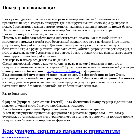
Покер для начинающих
Что нужно сделать, что бы начать
играть в покер бесплатно
? Ознакомиться с
правилами покера. Выбрать покеррум где планируете начать свою карьеру игрока в
покер. Зарегистрироваться в покер комнате, указав код дающий право на
покер бонус
.
После этого можно будет,
скачать покер бесплатно
и приступить к игре.
Что же в
покере бесплатно
, а что за деньги?
Играть в онлайн покер бесплатно
действительно просто, как и у любой игры в
интернете у
покера онлайн
есть бесплатный вариант, это игра на фишки (free money,
play money, free poker money). Для этого вам просто нужно открыть счет для
бесплатной игры в руме, у такого игрового счета, обычно, упрощенная регистрация, а
потом
скачать покер бесплатно
и вы в игре. Только в таком случае вашим выигрышем
тоже будут только free poker money.
Как
играть в покер без денег
, но на деньги?
Самый интересный вопрос как же можно
играть в покер бесплатно
и при этом
получить возможность выиграть деньги? Существует несколько возможностей для
игры
в покер онлайн бесплатно
–
бездепозитные бонусы
и
фрироллы
.
Бездепозитный бонус покер
(
бездеп
- разг. от анг.
No deposit bonus poker
) Очень
распространен в
онлайн покере
и представляет собой
бесплатный стартовый капитал
в покер руме, который позволяет начинающему игроку попробовать свои силы в
настоящей игре, без риска и ущерба для собственного кошелька.
Faq по фрироллам:
Фриролл (
фрирол
- разг. от анг.
freeroll
) – это
бесплатный покер турнир
с денежным
призом. Лучший способ начать зарабатывать покером.
Какие бывают фрироллы?
Фрироллы
бывают приватные и открытые.
В чем преимущество приватных фрироллов?
Приватные фрироллы
– это
покер
турниры
, организованные для ограниченного круга игроков доступ на которые можно
получить по билету или
паролю на фриролл
.
Как увидеть скрытые пароли к приватным
турнирам