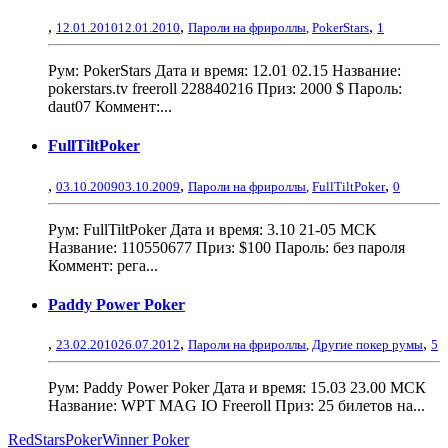
,
,
,
12.01.2010
12.01.2010
Пароли на фрироллы
,
PokerStars
1
Рум: PokerStars Дата и время: 12.01 02.15 Название:
pokerstars.tv freeroll 228840216 Приз: 2000 $ Пароль:
daut07 Коммент:...
FullTiltPoker
,
,
,
03.10.2009
03.10.2009
Пароли на фрироллы
,
FullTiltPoker
0
Рум: FullTiltPoker Дата и время: 3.10 21-05 MCK
Название: 110550677 Приз: $100 Пароль: без пароля
Коммент: рега...
Paddy Power Poker
,
,
,
23.02.2010
26.07.2012
Пароли на фрироллы
,
Другие покер румы
5
Рум: Paddy Power Poker Дата и время: 15.03 23.00 МСК
Название: WPT MAG IO Freeroll Приз: 25 билетов на...
RedStarsPoker
Winner Poker