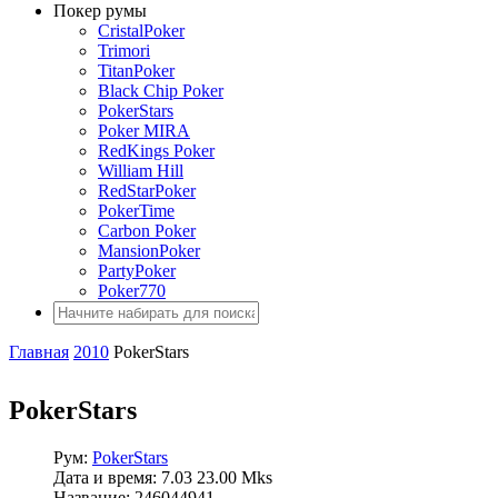
Покер румы
CristalPoker
Trimori
TitanPoker
Black Chip Poker
PokerStars
Poker MIRA
RedKings Poker
William Hill
RedStarPoker
PokerTime
Carbon Poker
MansionPoker
PartyPoker
Poker770
Главная
2010
PokerStars
PokerStars
Рум:
PokerStars
Дата и время: 7.03 23.00 Mks
Название: 246044941