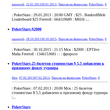
,
,
,
password
22.01.2013
29.01.2013
Пароли на фрироллы
,
PokerStars
0
: PokerStars : 29.01.2013 : 20:00 GMT : $25 : BankrollMob
Leaderboard $25 Freeroll : 664119689 : MHJ4 :...
PokerStars-$2000
,
,
,
password
28.10.2015
30.10.2015
Пароли на фрироллы
,
PokerStars
0
: PokerStars : 30.10.2015 : 21:15 Мск : $2000 : EPTlive
Malta Freeroll : 1346153681 : : : фриролл
PokerStars-25 билетов стоимостью $ 5,5 добавлено к
призовому фонду турнира
,
,
,
Den
07.02.2013
07.02.2013
Пароли на фрироллы
,
PokerStars
0
: PokerStars : 07.02.2013 : 20:00 Мск : 25 билетов
стоимостью $ 5,5 добавлено к призовому фонду турнира
:...
PokerStars