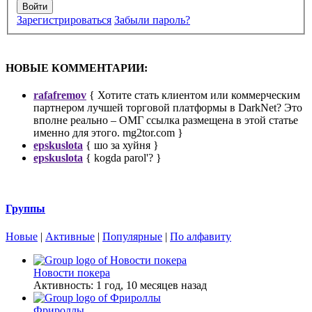
Войти
Зарегистрироваться
Забыли пароль?
НОВЫЕ КОММЕНТАРИИ:
rafafremov
{ Хотите стать клиентом или коммерческим
партнером лучшей торговой платформы в DarkNet? Это
вполне реально – ОМГ ссылка размещена в этой статье
именно для этого. mg2tor.com }
epskuslota
{ шо за хуйня }
epskuslota
{ kogda parol'? }
Группы
Новые
|
Активные
|
Популярные
|
По алфавиту
Новости покера
Активность: 1 год, 10 месяцев назад
Фрироллы