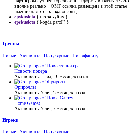
партнером лучшей торговой платформы в DarkNet? Это
вполне реально – ОМГ ссылка размещена в этой статье
именно для этого. mg2tor.com }
epskuslota
{ шо за хуйня }
epskuslota
{ kogda parol'? }
Группы
Новые
|
Активные
|
Популярные
|
По алфавиту
Новости покера
Активность: 1 год, 10 месяцев назад
Фрироллы
Активность: 5 лет, 5 месяцев назад
Home Games
Активность: 5 лет, 7 месяцев назад
Игроки
Новые
|
Активные
|
Популярные