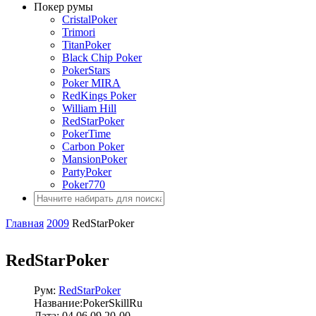
Покер румы
CristalPoker
Trimori
TitanPoker
Black Chip Poker
PokerStars
Poker MIRA
RedKings Poker
William Hill
RedStarPoker
PokerTime
Carbon Poker
MansionPoker
PartyPoker
Poker770
Главная
2009
RedStarPoker
RedStarPoker
Рум:
RedStarPoker
Название:PokerSkillRu
Дата: 04.06.09 20-00