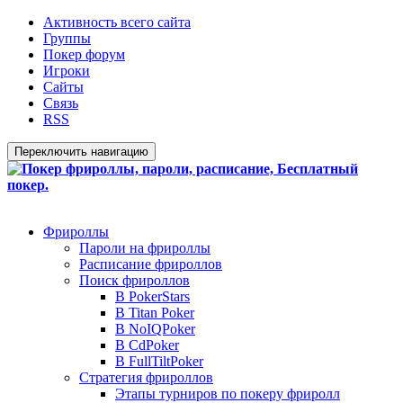
Активность всего сайта
Группы
Покер форум
Игроки
Сайты
Связь
RSS
Переключить навигацию
Фрироллы
Пароли на фрироллы
Расписание фрироллов
Поиск фрироллов
В PokerStars
В Titan Poker
В NoIQPoker
В CdPoker
В FullTiltPoker
Стратегия фрироллов
Этапы турниров по покеру фриролл