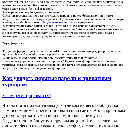
бесплатной игры в руме, у такого игрового счета, обычно, упрощенная регистрация, а
потом
скачать покер бесплатно
и вы в игре. Только в таком случае вашим выигрышем
тоже будут только free poker money.
Как
играть в покер без денег
, но на деньги?
Самый интересный вопрос как же можно
играть в покер бесплатно
и при этом
получить возможность выиграть деньги? Существует несколько возможностей для
игры
в покер онлайн бесплатно
–
бездепозитные бонусы
и
фрироллы
.
Бездепозитный бонус покер
(
бездеп
- разг. от анг.
No deposit bonus poker
) Очень
распространен в
онлайн покере
и представляет собой
бесплатный стартовый капитал
в покер руме, который позволяет начинающему игроку попробовать свои силы в
настоящей игре, без риска и ущерба для собственного кошелька.
Faq по фрироллам:
Фриролл (
фрирол
- разг. от анг.
freeroll
) – это
бесплатный покер турнир
с денежным
призом. Лучший способ начать зарабатывать покером.
Какие бывают фрироллы?
Фрироллы
бывают приватные и открытые.
В чем преимущество приватных фрироллов?
Приватные фрироллы
– это
покер
турниры
, организованные для ограниченного круга игроков доступ на которые можно
получить по билету или
паролю на фриролл
.
Как увидеть скрытые пароли к приватным
турнирам
Зачем регистрироваться?
Чтобы стать полноценным участником нашего сообщества
вам необходимо зарегистрироваться на сайте. Это откроет вам
доступ к приватным фрироллам, проходящим у нас
бездепозитным бонусам и другим акциям. После этого вы
сможете бесплатно скачать покер софт участвовать в жизни