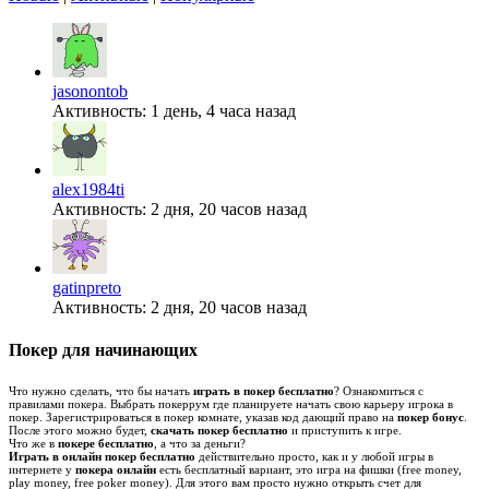
jasonontob
Активность: 1 день, 4 часа назад
alex1984ti
Активность: 2 дня, 20 часов назад
gatinpreto
Активность: 2 дня, 20 часов назад
Покер для начинающих
Что нужно сделать, что бы начать
играть в покер бесплатно
? Ознакомиться с
правилами покера. Выбрать покеррум где планируете начать свою карьеру игрока в
покер. Зарегистрироваться в покер комнате, указав код дающий право на
покер бонус
.
После этого можно будет,
скачать покер бесплатно
и приступить к игре.
Что же в
покере бесплатно
, а что за деньги?
Играть в онлайн покер бесплатно
действительно просто, как и у любой игры в
интернете у
покера онлайн
есть бесплатный вариант, это игра на фишки (free money,
play money, free poker money). Для этого вам просто нужно открыть счет для