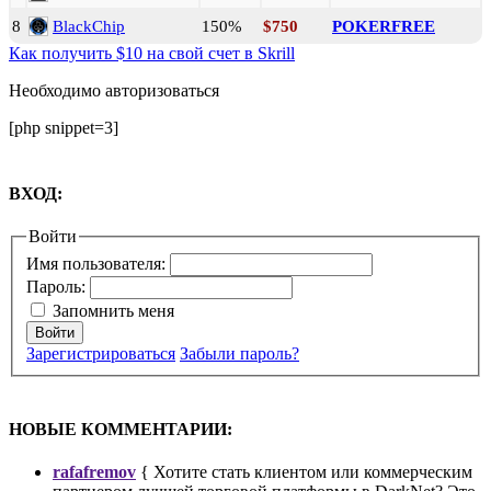
8
BlackChip
150%
$750
POKERFREE
Как получить $10 на свой счет в Skrill
Необходимо авторизоваться
[php snippet=3]
ВХОД:
Войти
Имя пользователя:
Пароль:
Запомнить меня
Войти
Зарегистрироваться
Забыли пароль?
НОВЫЕ КОММЕНТАРИИ:
rafafremov
{ Хотите стать клиентом или коммерческим