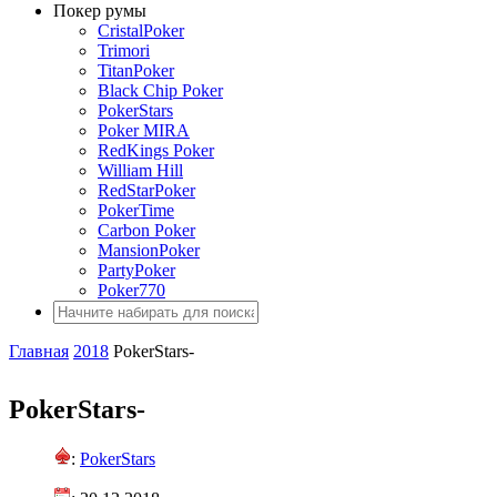
Покер румы
CristalPoker
Trimori
TitanPoker
Black Chip Poker
PokerStars
Poker MIRA
RedKings Poker
William Hill
RedStarPoker
PokerTime
Carbon Poker
MansionPoker
PartyPoker
Poker770
Главная
2018
PokerStars-
PokerStars-
:
PokerStars