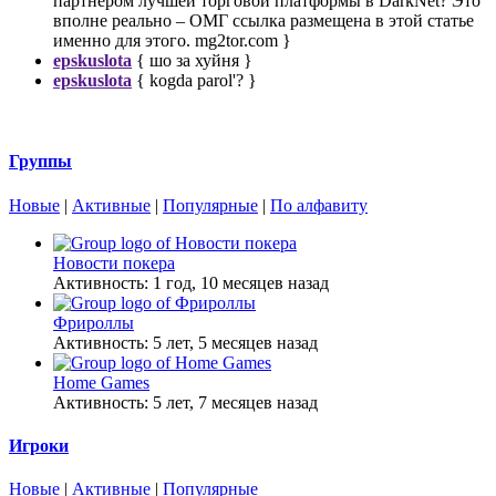
партнером лучшей торговой платформы в DarkNet? Это
вполне реально – ОМГ ссылка размещена в этой статье
именно для этого. mg2tor.com }
epskuslota
{ шо за хуйня }
epskuslota
{ kogda parol'? }
Группы
Новые
|
Активные
|
Популярные
|
По алфавиту
Новости покера
Активность: 1 год, 10 месяцев назад
Фрироллы
Активность: 5 лет, 5 месяцев назад
Home Games
Активность: 5 лет, 7 месяцев назад
Игроки
Новые
|
Активные
|
Популярные