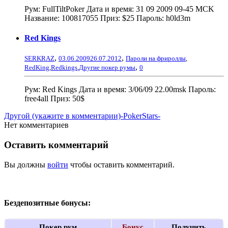
Рум: FullTiltPoker Дата и время: 31 09 2009 09-45 MCK
Название: 100817055 Приз: $25 Пароль: h0ld3m
Red Kings
,
,
SERKRAZ
03.06.2009
26.07.2012
Пароли на фрироллы
,
,
RedKing
,
Redkings
,
Другие покер румы
0
Рум: Red Kings Дата и время: 3/06/09 22.00msk Пароль:
free4all Приз: 50$
Другой (укажите в комментарии)-
PokerStars-
Нет комментариев
Оставить комментарий
Вы должны
войти
чтобы оставить комментарий.
Бездепозитные бонусы:
Покер рум
Бонус
Получить