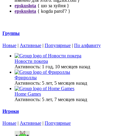
именно для этого. mg2tor.com }
epskuslota
{ шо за хуйня }
epskuslota
{ kogda parol'? }
Группы
Новые
|
Активные
|
Популярные
|
По алфавиту
Новости покера
Активность: 1 год, 10 месяцев назад
Фрироллы
Активность: 5 лет, 5 месяцев назад
Home Games
Активность: 5 лет, 7 месяцев назад
Игроки
Новые
|
Активные
|
Популярные