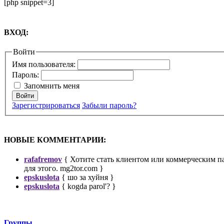
[php snippet=3]
ВХОД:
Войти
Имя пользователя:
Пароль:
Запомнить меня
Войти
Зарегистрироваться
Забыли пароль?
НОВЫЕ КОММЕНТАРИИ:
rafafremov
{ Хотите стать клиентом или коммерческим п
для этого. mg2tor.com }
epskuslota
{ шо за хуйня }
epskuslota
{ kogda parol'? }
Группы