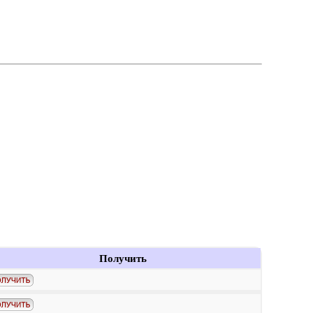
Получить