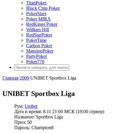
TitanPoker
Black Chip Poker
PokerStars
Poker MIRA
RedKings Poker
William Hill
RedStarPoker
PokerTime
Carbon Poker
MansionPoker
PartyPoker
Poker770
Главная
2009
UNIBET Sportbox Liga
UNIBET Sportbox Liga
Рум:
Unibet
Дата и время: 8.11 21:00 МСК (19:00 сервер)
Название: Sportbox Liga
Приз: 50
Пароль: Champion8