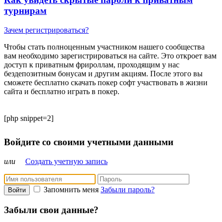
турнирам
Зачем регистрироваться?
Чтобы стать полноценным участником нашего сообщества
вам необходимо зарегистрироваться на сайте. Это откроет вам
доступ к приватным фрироллам, проходящим у нас
бездепозитным бонусам и другим акциям. После этого вы
сможете бесплатно скачать покер софт участвовать в жизни
сайта и бесплатно играть в покер.
[php snippet=2]
Войдите со своими учетными данными
или
Создать учетную запись
Запомнить меня
Забыли пароль?
Войти
Забыли свои данные?