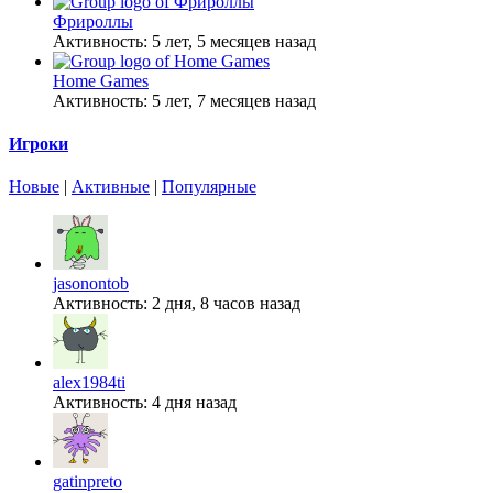
Фрироллы
Активность: 5 лет, 5 месяцев назад
Home Games
Активность: 5 лет, 7 месяцев назад
Игроки
Новые
|
Активные
|
Популярные
jasonontob
Активность: 2 дня, 8 часов назад
alex1984ti
Активность: 4 дня назад
gatinpreto