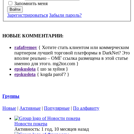
Запомнить меня
Войти
Зарегистрироваться
Забыли пароль?
НОВЫЕ КОММЕНТАРИИ:
rafafremov
{ Хотите стать клиентом или коммерческим
партнером лучшей торговой платформы в DarkNet? Это
вполне реально – ОМГ ссылка размещена в этой статье
именно для этого. mg2tor.com }
epskuslota
{ шо за хуйня }
epskuslota
{ kogda parol'? }
Группы
Новые
|
Активные
|
Популярные
|
По алфавиту
Новости покера
Активность: 1 год, 10 месяцев назад