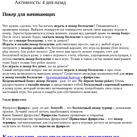
Активность: 4 дня назад
Покер для начинающих
Что нужно сделать, что бы начать
играть в покер бесплатно
? Ознакомиться с
правилами покера. Выбрать покеррум где планируете начать свою карьеру игрока в
покер. Зарегистрироваться в покер комнате, указав код дающий право на
покер бонус
.
После этого можно будет,
скачать покер бесплатно
и приступить к игре.
Что же в
покере бесплатно
, а что за деньги?
Играть в онлайн покер бесплатно
действительно просто, как и у любой игры в
интернете у
покера онлайн
есть бесплатный вариант, это игра на фишки (free money,
play money, free poker money). Для этого вам просто нужно открыть счет для
бесплатной игры в руме, у такого игрового счета, обычно, упрощенная регистрация, а
потом
скачать покер бесплатно
и вы в игре. Только в таком случае вашим выигрышем
тоже будут только free poker money.
Как
играть в покер без денег
, но на деньги?
Самый интересный вопрос как же можно
играть в покер бесплатно
и при этом
получить возможность выиграть деньги? Существует несколько возможностей для
игры
в покер онлайн бесплатно
–
бездепозитные бонусы
и
фрироллы
.
Бездепозитный бонус покер
(
бездеп
- разг. от анг.
No deposit bonus poker
) Очень
распространен в
онлайн покере
и представляет собой
бесплатный стартовый капитал
в покер руме, который позволяет начинающему игроку попробовать свои силы в
настоящей игре, без риска и ущерба для собственного кошелька.
Faq по фрироллам:
Фриролл (
фрирол
- разг. от анг.
freeroll
) – это
бесплатный покер турнир
с денежным
призом. Лучший способ начать зарабатывать покером.
Какие бывают фрироллы?
Фрироллы
бывают приватные и открытые.
В чем преимущество приватных фрироллов?
Приватные фрироллы
– это
покер
турниры
, организованные для ограниченного круга игроков доступ на которые можно
получить по билету или
паролю на фриролл
.
Как увидеть скрытые пароли к приватным