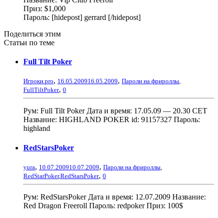
Приз: $1,000
Пароль: [hidepost] gerrard [/hidepost]
Поделиться этим
Cтатьи по теме
Full Tilt Poker
,
,
Игроки.pro
16.05.2009
16.05.2009
Пароли на фрироллы
,
,
FullTiltPoker
0
Рум: Full Tilt Poker Дата и время: 17.05.09 — 20.30 CET
Название: HIGHLAND POKER id: 91157327 Пароль:
highland
RedStarsPoker
,
,
yura
10.07.2009
10.07.2009
Пароли на фрироллы
,
,
RedStarPoker
,
RedStarsPoker
0
Рум: RedStarsPoker Дата и время: 12.07.2009 Название:
Red Dragon Freeroll Пароль: redpoker Приз: 100$