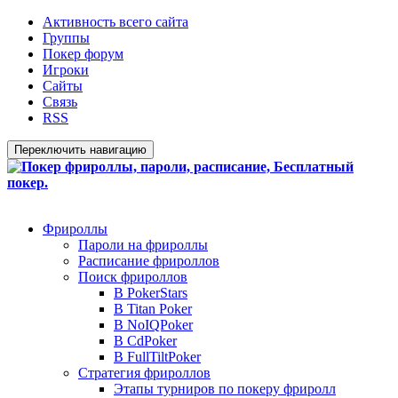
Активность всего сайта
Группы
Покер форум
Игроки
Сайты
Связь
RSS
Переключить навигацию
Фрироллы
Пароли на фрироллы
Расписание фрироллов
Поиск фрироллов
В PokerStars
В Titan Poker
В NoIQPoker
В CdPoker
В FullTiltPoker
Стратегия фрироллов
Этапы турниров по покеру фриролл