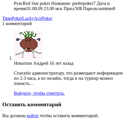
Рум:Red Star poker Название: preferpoker7 Дата и
время:01.08.09 23.00 мск Приз:50$ Пароль:summer8
TitanPoker
LuckyAcePoker
1 комментарий
Никитин Андрей
16 лет назад
Спасибо администратору, что размещают информацию
по 2-3 часа, а не онлайн, тогда и на турнир можно
попасть…
Войдите, чтобы ответить.
Оставить комментарий
Вы должны
войти
чтобы оставить комментарий.