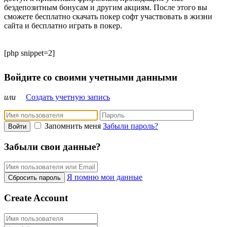
бездепозитным бонусам и другим акциям. После этого вы
сможете бесплатно скачать покер софт участвовать в жизни
сайта и бесплатно играть в покер.
[php snippet=2]
Войдите со своими учетными данными
или
Создать учетную запись
Запомнить меня
Забыли пароль?
Войти
Забыли свои данные?
Я помню мои данные
Сбросить пароль
Create Account