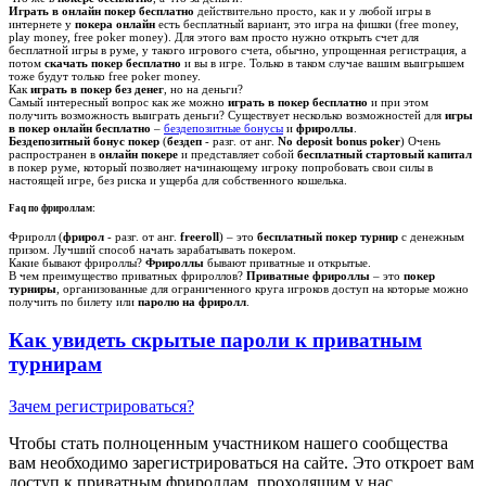
Играть в онлайн покер бесплатно
действительно просто, как и у любой игры в
интернете у
покера онлайн
есть бесплатный вариант, это игра на фишки (free money,
play money, free poker money). Для этого вам просто нужно открыть счет для
бесплатной игры в руме, у такого игрового счета, обычно, упрощенная регистрация, а
потом
скачать покер бесплатно
и вы в игре. Только в таком случае вашим выигрышем
тоже будут только free poker money.
Как
играть в покер без денег
, но на деньги?
Самый интересный вопрос как же можно
играть в покер бесплатно
и при этом
получить возможность выиграть деньги? Существует несколько возможностей для
игры
в покер онлайн бесплатно
–
бездепозитные бонусы
и
фрироллы
.
Бездепозитный бонус покер
(
бездеп
- разг. от анг.
No deposit bonus poker
) Очень
распространен в
онлайн покере
и представляет собой
бесплатный стартовый капитал
в покер руме, который позволяет начинающему игроку попробовать свои силы в
настоящей игре, без риска и ущерба для собственного кошелька.
Faq по фрироллам:
Фриролл (
фрирол
- разг. от анг.
freeroll
) – это
бесплатный покер турнир
с денежным
призом. Лучший способ начать зарабатывать покером.
Какие бывают фрироллы?
Фрироллы
бывают приватные и открытые.
В чем преимущество приватных фрироллов?
Приватные фрироллы
– это
покер
турниры
, организованные для ограниченного круга игроков доступ на которые можно
получить по билету или
паролю на фриролл
.
Как увидеть скрытые пароли к приватным
турнирам
Зачем регистрироваться?
Чтобы стать полноценным участником нашего сообщества
вам необходимо зарегистрироваться на сайте. Это откроет вам
доступ к приватным фрироллам, проходящим у нас