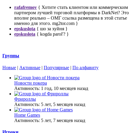
rafafremov
{ Хотите стать клиентом или коммерческим
партнером лучшей торговой платформы в DarkNet? Это
вполне реально – ОМГ ссылка размещена в этой статье
именно для этого. mg2tor.com }
epskuslota
{ шо за хуйня }
epskuslota
{ kogda parol'? }
Группы
Новые
|
Активные
|
Популярные
|
По алфавиту
Новости покера
Активность: 1 год, 10 месяцев назад
Фрироллы
Активность: 5 лет, 5 месяцев назад
Home Games
Активность: 5 лет, 7 месяцев назад
Игроки