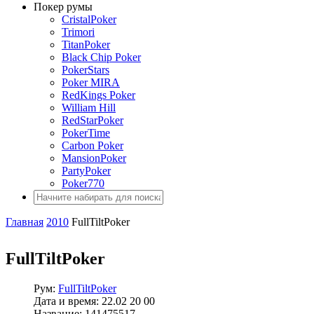
Покер румы
CristalPoker
Trimori
TitanPoker
Black Chip Poker
PokerStars
Poker MIRA
RedKings Poker
William Hill
RedStarPoker
PokerTime
Carbon Poker
MansionPoker
PartyPoker
Poker770
Главная
2010
FullTiltPoker
FullTiltPoker
Рум:
FullTiltPoker
Дата и время: 22.02 20 00
Название: 141475517