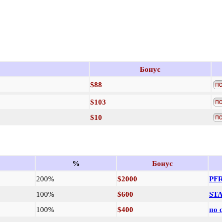
Бонус
$88
$103
$10
%
Бонус
200%
$2000
PF
100%
$600
ST
100%
$400
по 