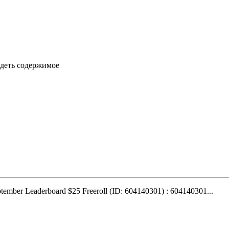
идеть содержимое
ptember Leaderboard $25 Freeroll (ID: 604140301) : 604140301...