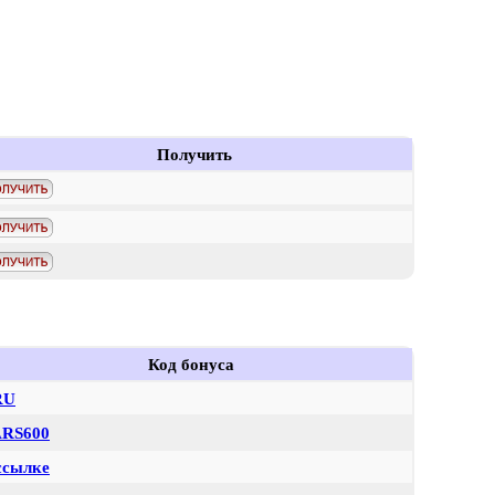
Получить
Код бонуса
RU
ARS600
ссылке