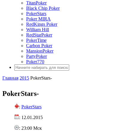
TitanPoker
Black Chip Poker
PokerStars
Poker MIRA
RedKings Poker
William Hill
RedStarPoker
PokerTime
Carbon Poker
MansionPoker
PartyPoker
Poker770
Главная
2015
PokerStars-
PokerStars-
:
PokerStars
: 12.01.2015
: 23:00 Мск