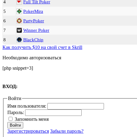
4
Full Tilt Poker
5
PokerMira
6
PartyPoker
7
Winner Poker
8
BlackChip
Как получить $10 на свой счет в Skrill
Необходимо авторизоваться
[php snippet=3]
ВХОД:
Войти
Имя пользователя:
Пароль:
Запомнить меня
Войти
Зарегистрироваться
Забыли пароль?