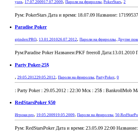
,
,
,
yura
17.07.2009
17.07.2009
Пароли на фрироллы
,
PokerStars
2
Рум: PokerStars Дата и время: 18.07.09 Название: 171995
Paradise Poker
,
,
grindercPRO
13.01.2010
26.07.2012
Пароли на фрироллы
,
Другие пок
Рум:Paradise Poker Названеи:PKF freeroll Дата:13.01.2010
Party Poker-25$
,
,
,
29.05.2012
29.05.2012
Пароли на фрироллы
,
PartyPoker
0
: Party Poker : 29.05.2012 : 22:30 Мск : 25$ : BankrollMob M
RedStarsPoker $50
,
,
Игроки.pro
19.05.2009
19.05.2009
Пароли на фрироллы
,
50
,
RedStarPo
Рум: RedStarsPoker Дата и время: 23.05.09 22:00 Название: