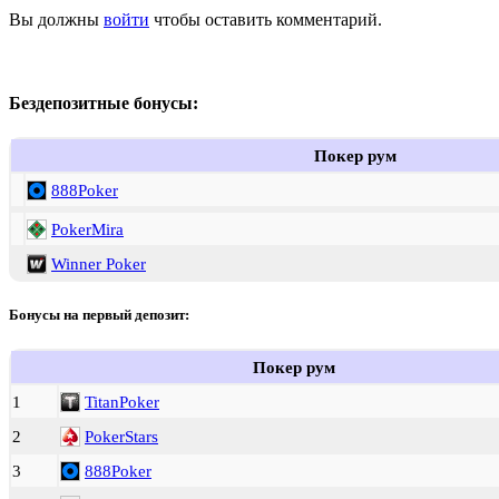
Вы должны
войти
чтобы оставить комментарий.
Бездепозитные бонусы:
Покер рум
888Poker
PokerMira
Winner Poker
Бонусы на первый депозит:
Покер рум
1
TitanPoker
2
PokerStars
3
888Poker