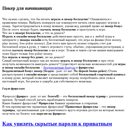
Покер для начинающих
Что нужно сделать, что бы начать
играть в покер бесплатно
? Ознакомиться с
правилами покера. Выбрать покеррум где планируете начать свою карьеру игрока в
покер. Зарегистрироваться в покер комнате, указав код дающий право на
покер бонус
.
После этого можно будет,
скачать покер бесплатно
и приступить к игре.
Что же в
покере бесплатно
, а что за деньги?
Играть в онлайн покер бесплатно
действительно просто, как и у любой игры в
интернете у
покера онлайн
есть бесплатный вариант, это игра на фишки (free money,
play money, free poker money). Для этого вам просто нужно открыть счет для
бесплатной игры в руме, у такого игрового счета, обычно, упрощенная регистрация, а
потом
скачать покер бесплатно
и вы в игре. Только в таком случае вашим выигрышем
тоже будут только free poker money.
Как
играть в покер без денег
, но на деньги?
Самый интересный вопрос как же можно
играть в покер бесплатно
и при этом
получить возможность выиграть деньги? Существует несколько возможностей для
игры
в покер онлайн бесплатно
–
бездепозитные бонусы
и
фрироллы
.
Бездепозитный бонус покер
(
бездеп
- разг. от анг.
No deposit bonus poker
) Очень
распространен в
онлайн покере
и представляет собой
бесплатный стартовый капитал
в покер руме, который позволяет начинающему игроку попробовать свои силы в
настоящей игре, без риска и ущерба для собственного кошелька.
Faq по фрироллам:
Фриролл (
фрирол
- разг. от анг.
freeroll
) – это
бесплатный покер турнир
с денежным
призом. Лучший способ начать зарабатывать покером.
Какие бывают фрироллы?
Фрироллы
бывают приватные и открытые.
В чем преимущество приватных фрироллов?
Приватные фрироллы
– это
покер
турниры
, организованные для ограниченного круга игроков доступ на которые можно
получить по билету или
паролю на фриролл
.
Как увидеть скрытые пароли к приватным