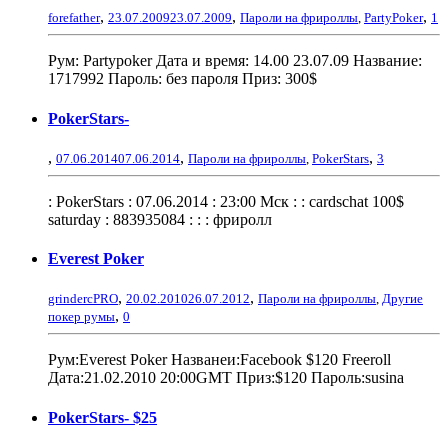
,
,
,
forefather
23.07.2009
23.07.2009
Пароли на фрироллы
,
PartyPoker
1
Рум: Partypoker Дата и время: 14.00 23.07.09 Название:
1717992 Пароль: без пароля Приз: 300$
PokerStars-
,
,
,
07.06.2014
07.06.2014
Пароли на фрироллы
,
PokerStars
3
: PokerStars : 07.06.2014 : 23:00 Мск : : cardschat 100$
saturday : 883935084 : : : фриролл
Everest Poker
,
,
grindercPRO
20.02.2010
26.07.2012
Пароли на фрироллы
,
Другие
,
покер румы
0
Рум:Everest Poker Названеи:Facebook $120 Freeroll
Дата:21.02.2010 20:00GMT Приз:$120 Пароль:susina
PokerStars- $25