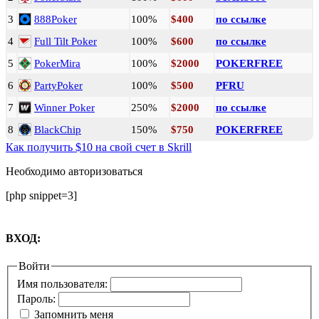
3
888Poker
100%
$400
по ссылке
4
Full Tilt Poker
100%
$600
по ссылке
5
PokerMira
100%
$2000
POKERFREE
6
PartyPoker
100%
$500
PFRU
7
Winner Poker
250%
$2000
по ссылке
8
BlackChip
150%
$750
POKERFREE
Как получить $10 на свой счет в Skrill
Необходимо авторизоваться
[php snippet=3]
ВХОД:
Войти
Имя пользователя:
Пароль:
Запомнить меня