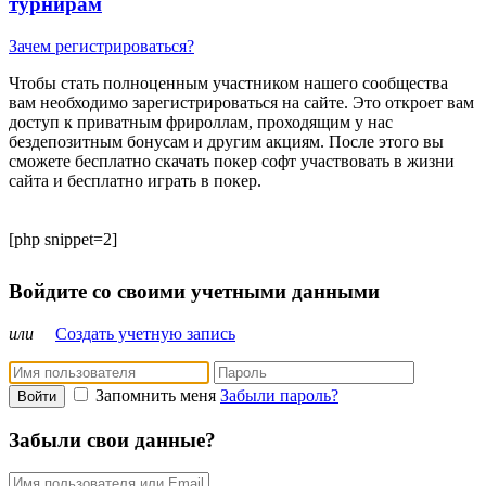
турнирам
Зачем регистрироваться?
Чтобы стать полноценным участником нашего сообщества
вам необходимо зарегистрироваться на сайте. Это откроет вам
доступ к приватным фрироллам, проходящим у нас
бездепозитным бонусам и другим акциям. После этого вы
сможете бесплатно скачать покер софт участвовать в жизни
сайта и бесплатно играть в покер.
[php snippet=2]
Войдите со своими учетными данными
или
Создать учетную запись
Запомнить меня
Забыли пароль?
Войти
Забыли свои данные?