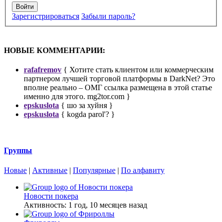
Войти
Зарегистрироваться
Забыли пароль?
НОВЫЕ КОММЕНТАРИИ:
rafafremov
{ Хотите стать клиентом или коммерческим
партнером лучшей торговой платформы в DarkNet? Это
вполне реально – ОМГ ссылка размещена в этой статье
именно для этого. mg2tor.com }
epskuslota
{ шо за хуйня }
epskuslota
{ kogda parol'? }
Группы
Новые
|
Активные
|
Популярные
|
По алфавиту
Новости покера
Активность: 1 год, 10 месяцев назад