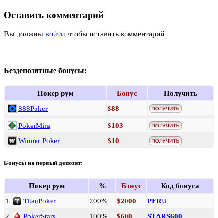
Оставить комментарий
Вы должны
войти
чтобы оставить комментарий.
Бездепозитные бонусы:
Покер рум
Бонус
Получить
888Poker
$88
PokerMira
$103
Winner Poker
$10
Бонусы на первый депозит:
Покер рум
%
Бонус
Код бонуса
1
TitanPoker
200%
$2000
PFRU
2
PokerStars
100%
$600
STARS600