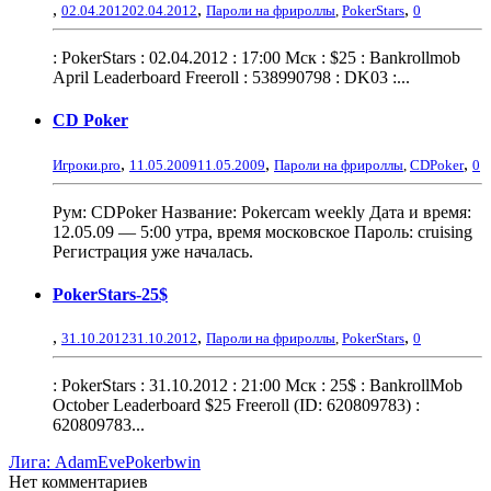
,
,
,
02.04.2012
02.04.2012
Пароли на фрироллы
,
PokerStars
0
: PokerStars : 02.04.2012 : 17:00 Мск : $25 : Bankrollmob
April Leaderboard Freeroll : 538990798 : DK03 :...
CD Poker
,
,
,
Игроки.pro
11.05.2009
11.05.2009
Пароли на фрироллы
,
CDPoker
0
Рум: CDPoker Название: Pokercam weekly Дата и время:
12.05.09 — 5:00 утра, время московское Пароль: cruising
Регистрация уже началась.
PokerStars-25$
,
,
,
31.10.2012
31.10.2012
Пароли на фрироллы
,
PokerStars
0
: PokerStars : 31.10.2012 : 21:00 Мск : 25$ : BankrollMob
October Leaderboard $25 Freeroll (ID: 620809783) :
620809783...
Лига: AdamEvePoker
bwin
Нет комментариев