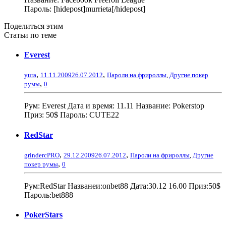
Пароль: [hidepost]murrieta[/hidepost]
Поделиться этим
Cтатьи по теме
Everest
,
,
yura
11.11.2009
26.07.2012
Пароли на фрироллы
,
Другие покер
,
румы
0
Рум: Everest Дата и время: 11.11 Название: Pokerstop
Приз: 50$ Пароль: CUTE22
RedStar
,
,
grindercPRO
29.12.2009
26.07.2012
Пароли на фрироллы
,
Другие
,
покер румы
0
Рум:RedStar Названеи:onbet88 Дата:30.12 16.00 Приз:50$
Пароль:bet888
PokerStars