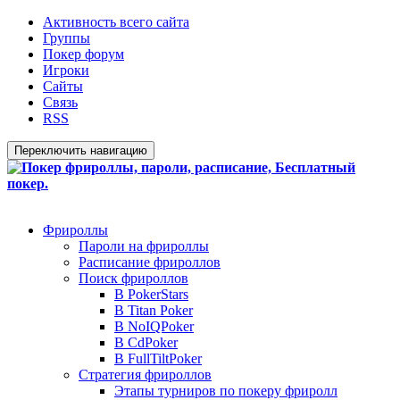
Активность всего сайта
Группы
Покер форум
Игроки
Сайты
Связь
RSS
Переключить навигацию
Фрироллы
Пароли на фрироллы
Расписание фрироллов
Поиск фрироллов
В PokerStars
В Titan Poker
В NoIQPoker
В CdPoker
В FullTiltPoker
Стратегия фрироллов
Этапы турниров по покеру фриролл