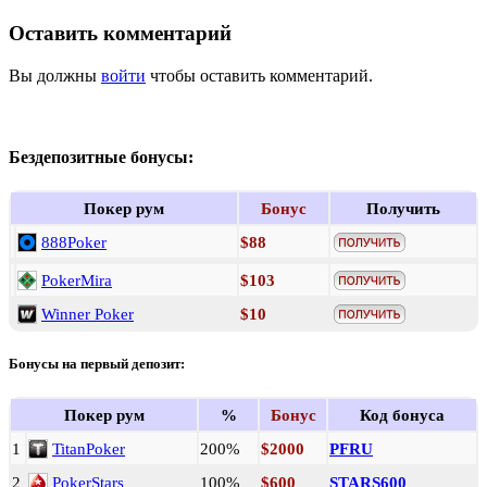
Оставить комментарий
Вы должны
войти
чтобы оставить комментарий.
Бездепозитные бонусы:
Покер рум
Бонус
Получить
888Poker
$88
PokerMira
$103
Winner Poker
$10
Бонусы на первый депозит:
Покер рум
%
Бонус
Код бонуса
1
TitanPoker
200%
$2000
PFRU
2
PokerStars
100%
$600
STARS600