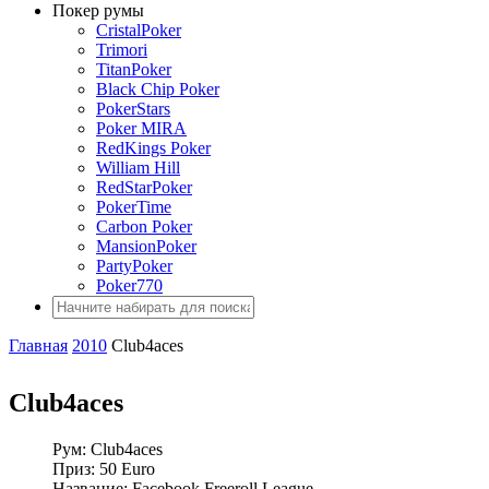
Покер румы
CristalPoker
Trimori
TitanPoker
Black Chip Poker
PokerStars
Poker MIRA
RedKings Poker
William Hill
RedStarPoker
PokerTime
Carbon Poker
MansionPoker
PartyPoker
Poker770
Главная
2010
Club4aces
Club4aces
Рум: Club4aces
Приз: 50 Euro
Название: Facebook Freeroll League