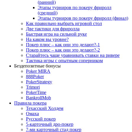
(ранний)
Этапы турниров по покеру фриролл
(средний)
Этапы турниров по покеру фриролл (финал)
Как правильно выбрать игровой стол
Две тактики для фриролла
Быстрая игра на сильной руке
На каком вы уровне?
Покер плюс – как они это делают?-1
Покер плюс – как они это делают?-2
Старайтесь чаще уравнивать ставки на ривере
Тактика игры с опытным соперником
Бездепозитные бонусы
Poker MIRA
888Poker
PokerStrategy
Trimori
PokerTime
BankrollMob
Правила покера
Техасский Холдем
Омаха
Русский покер
5-карточный дро-покер
7-ми карточный стад покер