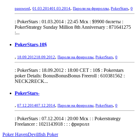
,
,
,
password
01.03.2014
01.03.2014
Пароли на фрироллы
,
PokerStars
0
: PokerStars : 01.03.2014 : 22:45 Мск : $9900 билеты :
PokerStrategy Sunday Million 8th Anniversary : 871641275
:...
PokerStars-10$
,
,
,
18.09.2012
18.09.2012
Пароли на фрироллы
,
PokerStars
0
: PokerStars : 18.09.2012 : 18:00 CET : 10$ : Pokerstars
poker Details: BonusBonusBonus Freeroll : 610381562 :
NECK2RECK...
PokerStars-
,
,
,
07.12.2014
07.12.2014
Пароли на фрироллы
,
PokerStars
0
: PokerStars : 07.12.2014 : 20:00 Мск : : Pokerstrategy
Freelancer : 1021143918 : : : фриролл
Poker Haven
Devilfish Poker