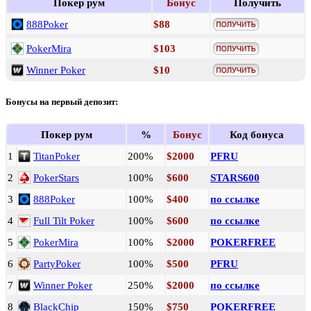
Покер рум
Бонус
Получить
888Poker
$88
PokerMira
$103
Winner Poker
$10
Бонусы на первый депозит:
Покер рум
%
Бонус
Код бонуса
1
TitanPoker
200%
$2000
PFRU
2
PokerStars
100%
$600
STARS600
3
888Poker
100%
$400
по ссылке
4
Full Tilt Poker
100%
$600
по ссылке
5
PokerMira
100%
$2000
POKERFREE
6
PartyPoker
100%
$500
PFRU
7
Winner Poker
250%
$2000
по ссылке
8
BlackChip
150%
$750
POKERFREE