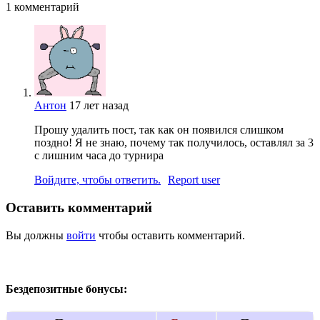
1 комментарий
Антон
17 лет назад
Прошу удалить пост, так как он появился слишком
поздно! Я не знаю, почему так получилось, оставлял за 3
с лишним часа до турнира
Войдите, чтобы ответить.
Report user
Оставить комментарий
Вы должны
войти
чтобы оставить комментарий.
Бездепозитные бонусы: