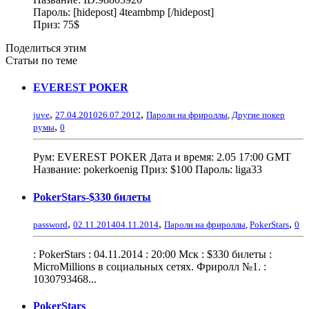
Пароль: [hidepost] 4teambmp [/hidepost]
Приз: 75$
Поделиться этим
Cтатьи по теме
EVEREST POKER
,
,
juve
27.04.2010
26.07.2012
Пароли на фрироллы
,
Другие покер
,
румы
0
Рум: EVEREST POKER Дата и время: 2.05 17:00 GMT
Название: pokerkoenig Приз: $100 Пароль: liga33
PokerStars-$330 билеты
,
,
,
password
02.11.2014
04.11.2014
Пароли на фрироллы
,
PokerStars
0
: PokerStars : 04.11.2014 : 20:00 Мск : $330 билеты :
MicroMillions в социальных сетях. Фриролл №1. :
1030793468...
PokerStars