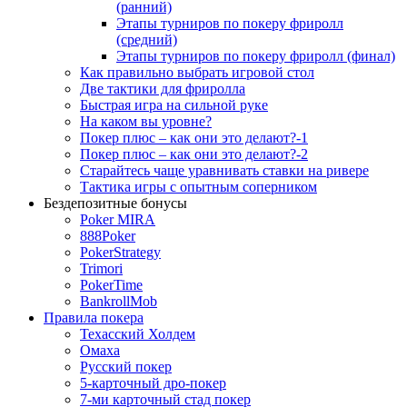
(ранний)
Этапы турниров по покеру фриролл
(средний)
Этапы турниров по покеру фриролл (финал)
Как правильно выбрать игровой стол
Две тактики для фриролла
Быстрая игра на сильной руке
На каком вы уровне?
Покер плюс – как они это делают?-1
Покер плюс – как они это делают?-2
Старайтесь чаще уравнивать ставки на ривере
Тактика игры с опытным соперником
Бездепозитные бонусы
Poker MIRA
888Poker
PokerStrategy
Trimori
PokerTime
BankrollMob
Правила покера
Техасский Холдем
Омаха
Русский покер
5-карточный дро-покер
7-ми карточный стад покер