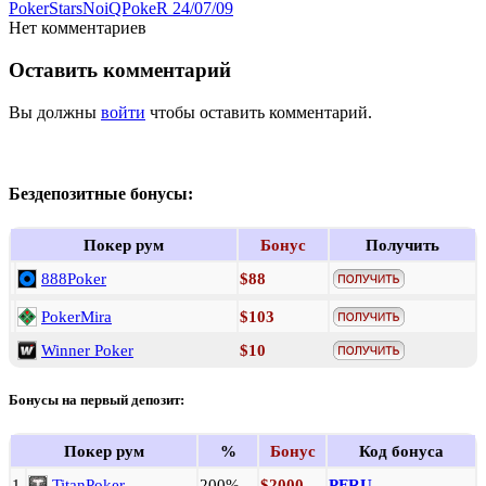
PokerStars
NoiQPokeR 24/07/09
Нет комментариев
Оставить комментарий
Вы должны
войти
чтобы оставить комментарий.
Бездепозитные бонусы:
Покер рум
Бонус
Получить
888Poker
$88
PokerMira
$103
Winner Poker
$10
Бонусы на первый депозит:
Покер рум
%
Бонус
Код бонуса
1
TitanPoker
200%
$2000
PFRU