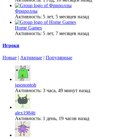
Фрироллы
Активность: 5 лет, 5 месяцев назад
Home Games
Активность: 5 лет, 7 месяцев назад
Игроки
Новые
|
Активные
|
Популярные
jasonontob
Активность: 3 часа, 49 минут назад
alex1984ti
Активность: 1 день, 19 часов назад