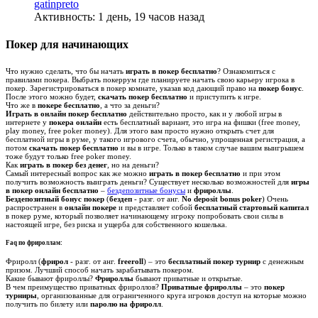
gatinpreto
Активность: 1 день, 19 часов назад
Покер для начинающих
Что нужно сделать, что бы начать
играть в покер бесплатно
? Ознакомиться с
правилами покера. Выбрать покеррум где планируете начать свою карьеру игрока в
покер. Зарегистрироваться в покер комнате, указав код дающий право на
покер бонус
.
После этого можно будет,
скачать покер бесплатно
и приступить к игре.
Что же в
покере бесплатно
, а что за деньги?
Играть в онлайн покер бесплатно
действительно просто, как и у любой игры в
интернете у
покера онлайн
есть бесплатный вариант, это игра на фишки (free money,
play money, free poker money). Для этого вам просто нужно открыть счет для
бесплатной игры в руме, у такого игрового счета, обычно, упрощенная регистрация, а
потом
скачать покер бесплатно
и вы в игре. Только в таком случае вашим выигрышем
тоже будут только free poker money.
Как
играть в покер без денег
, но на деньги?
Самый интересный вопрос как же можно
играть в покер бесплатно
и при этом
получить возможность выиграть деньги? Существует несколько возможностей для
игры
в покер онлайн бесплатно
–
бездепозитные бонусы
и
фрироллы
.
Бездепозитный бонус покер
(
бездеп
- разг. от анг.
No deposit bonus poker
) Очень
распространен в
онлайн покере
и представляет собой
бесплатный стартовый капитал
в покер руме, который позволяет начинающему игроку попробовать свои силы в
настоящей игре, без риска и ущерба для собственного кошелька.
Faq по фрироллам:
Фриролл (
фрирол
- разг. от анг.
freeroll
) – это
бесплатный покер турнир
с денежным
призом. Лучший способ начать зарабатывать покером.
Какие бывают фрироллы?
Фрироллы
бывают приватные и открытые.
В чем преимущество приватных фрироллов?
Приватные фрироллы
– это
покер
турниры
, организованные для ограниченного круга игроков доступ на которые можно
получить по билету или
паролю на фриролл
.