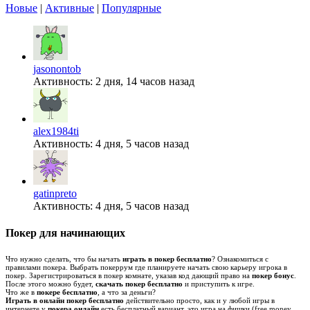
Новые
|
Активные
|
Популярные
jasonontob
Активность: 2 дня, 14 часов назад
alex1984ti
Активность: 4 дня, 5 часов назад
gatinpreto
Активность: 4 дня, 5 часов назад
Покер для начинающих
Что нужно сделать, что бы начать
играть в покер бесплатно
? Ознакомиться с
правилами покера. Выбрать покеррум где планируете начать свою карьеру игрока в
покер. Зарегистрироваться в покер комнате, указав код дающий право на
покер бонус
.
После этого можно будет,
скачать покер бесплатно
и приступить к игре.
Что же в
покере бесплатно
, а что за деньги?
Играть в онлайн покер бесплатно
действительно просто, как и у любой игры в
интернете у
покера онлайн
есть бесплатный вариант, это игра на фишки (free money,