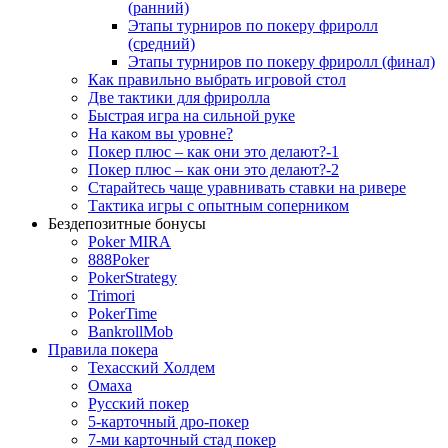
(ранний)
Этапы турниров по покеру фриролл
(средний)
Этапы турниров по покеру фриролл (финал)
Как правильно выбрать игровой стол
Две тактики для фриролла
Быстрая игра на сильной руке
На каком вы уровне?
Покер плюс – как они это делают?-1
Покер плюс – как они это делают?-2
Старайтесь чаще уравнивать ставки на ривере
Тактика игры с опытным соперником
Бездепозитные бонусы
Poker MIRA
888Poker
PokerStrategy
Trimori
PokerTime
BankrollMob
Правила покера
Техасский Холдем
Омаха
Русский покер
5-карточный дро-покер
7-ми карточный стад покер