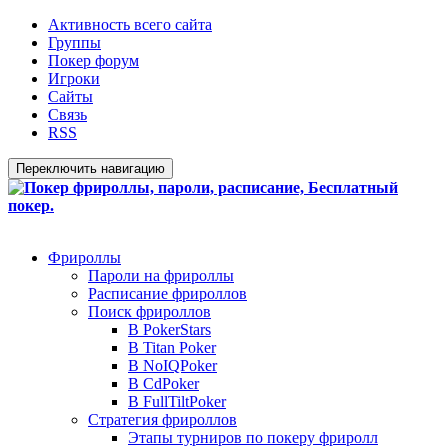
Активность всего сайта
Группы
Покер форум
Игроки
Сайты
Связь
RSS
Переключить навигацию
Фрироллы
Пароли на фрироллы
Расписание фрироллов
Поиск фрироллов
В PokerStars
В Titan Poker
В NoIQPoker
В CdPoker
В FullTiltPoker
Стратегия фрироллов
Этапы турниров по покеру фриролл