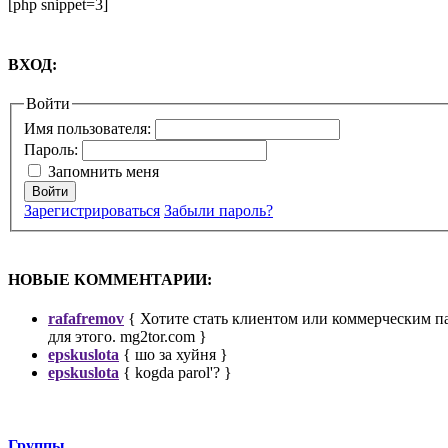
[php snippet=3]
ВХОД:
Войти
Имя пользователя:
Пароль:
Запомнить меня
Войти
Зарегистрироваться
Забыли пароль?
НОВЫЕ КОММЕНТАРИИ:
rafafremov
{ Хотите стать клиентом или коммерческим п
для этого. mg2tor.com }
epskuslota
{ шо за хуйня }
epskuslota
{ kogda parol'? }
Группы