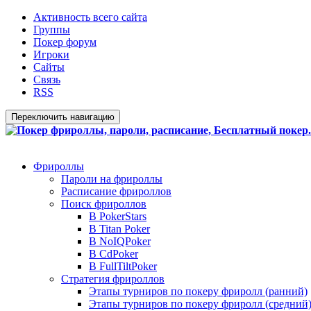
Активность всего сайта
Группы
Покер форум
Игроки
Сайты
Связь
RSS
Переключить навигацию
Фрироллы
Пароли на фрироллы
Расписание фрироллов
Поиск фрироллов
В PokerStars
В Titan Poker
В NoIQPoker
В CdPoker
В FullTiltPoker
Стратегия фрироллов
Этапы турниров по покеру фриролл (ранний)
Этапы турниров по покеру фриролл (средний