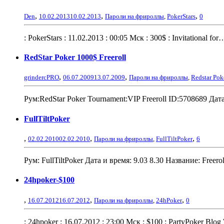
,
,
,
Den
10.02.2013
10.02.2013
Пароли на фрироллы
,
PokerStars
0
: PokerStars : 11.02.2013 : 00:05 Мск : 300$ : Invitational fo
RedStar Poker 1000$ Freeroll
,
,
grindercPRO
06.07.2009
13.07.2009
Пароли на фрироллы
,
Redstar Pok
Рум:RedStar Poker Tournament:VIP Freeroll ID:5708689 Дат
FullTiltPoker
,
,
,
02.02.2010
02.02.2010
Пароли на фрироллы
,
FullTiltPoker
6
Рум: FullTiltPoker Дата и время: 9.03 8.30 Название: Free
24hpoker-$100
,
,
,
16.07.2012
16.07.2012
Пароли на фрироллы
,
24hPoker
0
: 24hpoker : 16.07.2012 : 23:00 Мск : $100 : PartyPoker Blo