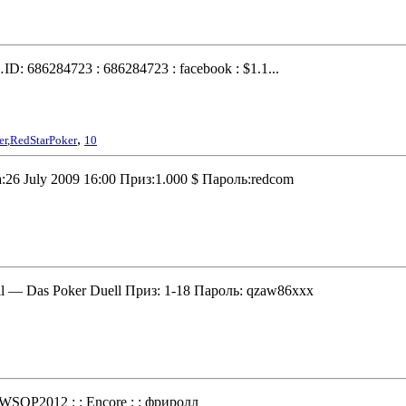
r…ID: 686284723 : 686284723 : facebook : $1.1...
,
er
,
RedStarPoker
10
а:26 July 2009 16:00 Приз:1.000 $ Пароль:redcom
roll — Das Poker Duell Приз: 1-18 Пароль: qzaw86xxx
g WSOP2012 : : Encore : : фриролл