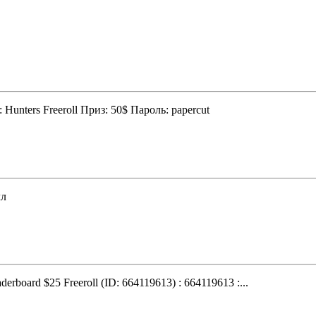
Hunters Freeroll Приз: 50$ Пароль: papercut
лл
derboard $25 Freeroll (ID: 664119613) : 664119613 :...