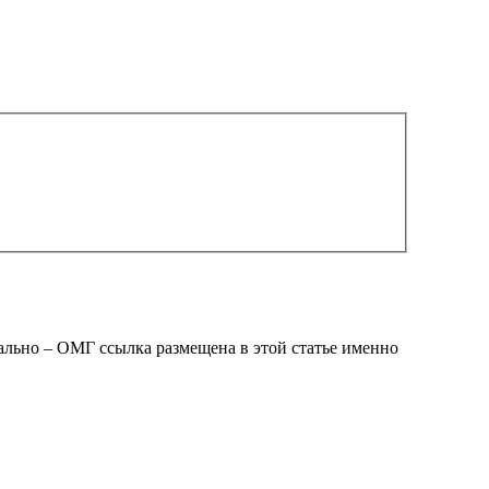
ально – ОМГ ссылка размещена в этой статье именно