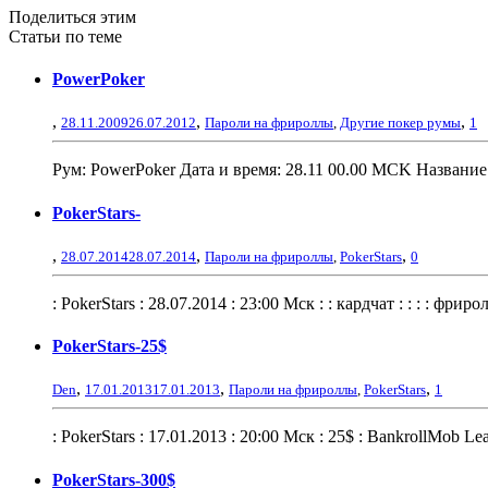
Поделиться этим
Cтатьи по теме
PowerPoker
,
,
,
28.11.2009
26.07.2012
Пароли на фрироллы
,
Другие покер румы
1
Рум: PowerPoker Дата и время: 28.11 00.00 MCK Название: 
PokerStars-
,
,
,
28.07.2014
28.07.2014
Пароли на фрироллы
,
PokerStars
0
: PokerStars : 28.07.2014 : 23:00 Мск : : кардчат : : : : фриро
PokerStars-25$
,
,
,
Den
17.01.2013
17.01.2013
Пароли на фрироллы
,
PokerStars
1
: PokerStars : 17.01.2013 : 20:00 Мск : 25$ : BankrollMob Lea
PokerStars-300$