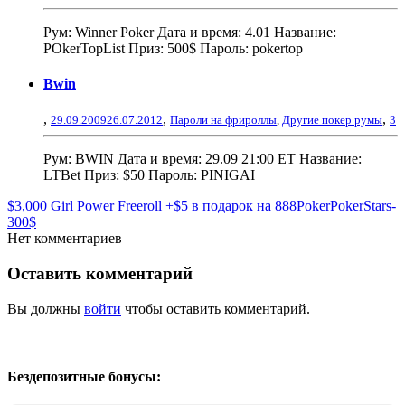
Рум: Winner Poker Дата и время: 4.01 Название:
POkerTopList Приз: 500$ Пароль: pokertop
Bwin
,
,
,
29.09.2009
26.07.2012
Пароли на фрироллы
,
Другие покер румы
3
Рум: BWIN Дата и время: 29.09 21:00 ET Название:
LTBet Приз: $50 Пароль: PINIGAI
$3,000 Girl Power Freeroll +$5 в подарок на 888Poker
PokerStars-
300$
Нет комментариев
Оставить комментарий
Вы должны
войти
чтобы оставить комментарий.
Бездепозитные бонусы: