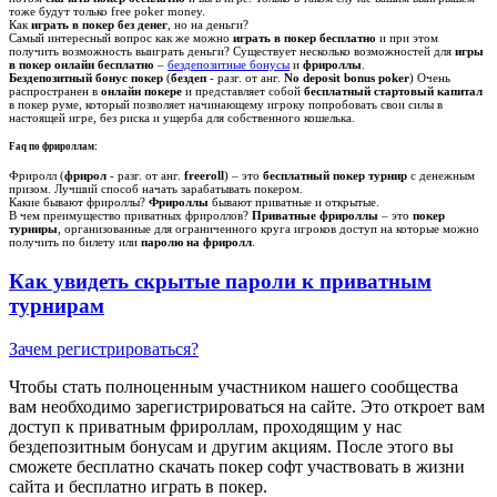
тоже будут только free poker money.
Как
играть в покер без денег
, но на деньги?
Самый интересный вопрос как же можно
играть в покер бесплатно
и при этом
получить возможность выиграть деньги? Существует несколько возможностей для
игры
в покер онлайн бесплатно
–
бездепозитные бонусы
и
фрироллы
.
Бездепозитный бонус покер
(
бездеп
- разг. от анг.
No deposit bonus poker
) Очень
распространен в
онлайн покере
и представляет собой
бесплатный стартовый капитал
в покер руме, который позволяет начинающему игроку попробовать свои силы в
настоящей игре, без риска и ущерба для собственного кошелька.
Faq по фрироллам:
Фриролл (
фрирол
- разг. от анг.
freeroll
) – это
бесплатный покер турнир
с денежным
призом. Лучший способ начать зарабатывать покером.
Какие бывают фрироллы?
Фрироллы
бывают приватные и открытые.
В чем преимущество приватных фрироллов?
Приватные фрироллы
– это
покер
турниры
, организованные для ограниченного круга игроков доступ на которые можно
получить по билету или
паролю на фриролл
.
Как увидеть скрытые пароли к приватным
турнирам
Зачем регистрироваться?
Чтобы стать полноценным участником нашего сообщества
вам необходимо зарегистрироваться на сайте. Это откроет вам
доступ к приватным фрироллам, проходящим у нас
бездепозитным бонусам и другим акциям. После этого вы
сможете бесплатно скачать покер софт участвовать в жизни
сайта и бесплатно играть в покер.