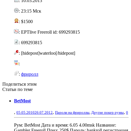
: 10.03.2013
: 23:15 Мск
: $1500
: EPTlive Freeroll id: 699293815
: 699293815
: [hidepost]waterloo[/hidepost]
:
:
фриролл
Поделиться этим
Cтатьи по теме
BetMost
,
,
,
05.05.2010
26.07.2012
Пароли на фрироллы
,
Другие покер румы
0
Рум: BetMost Дата и время: 6.05 4.00msk Название:
Gambler Freeroll Приз: 250$ Пароль: bankroll регистрация