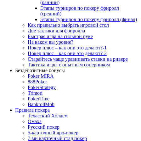
(ранний)
Этапы турниров по покеру фриролл
(средний)
Этапы турниров по покеру фриролл (финал)
Как правильно выбрать игровой стол
Две тактики для фриролла
Быстрая игра на сильной руке
На каком вы уровне?
Покер плюс – как они это делают?-1
Покер плюс – как они это делают?-2
Старайтесь чаще уравнивать ставки на ривере
Тактика игры с опытным соперником
Бездепозитные бонусы
Poker MIRA
888Poker
PokerStrategy
Trimori
PokerTime
BankrollMob
Правила покера
Техасский Холдем
Омаха
Русский покер
5-карточный дро-покер
7-ми карточный стад покер