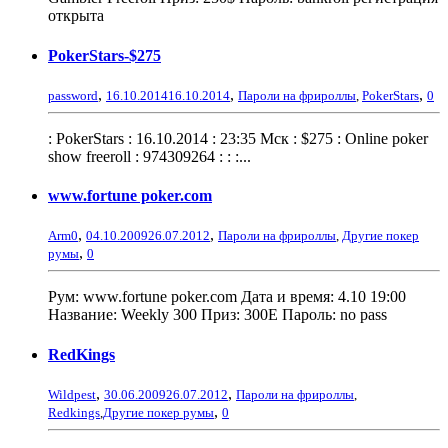
открыта
PokerStars-$275
,
,
,
password
16.10.2014
16.10.2014
Пароли на фрироллы
,
PokerStars
0
: PokerStars : 16.10.2014 : 23:35 Мск : $275 : Online poker
show freeroll : 974309264 : : :...
www.fortune poker.com
,
,
Arm0
04.10.2009
26.07.2012
Пароли на фрироллы
,
Другие покер
,
румы
0
Рум: www.fortune poker.com Дата и время: 4.10 19:00
Название: Weekly 300 Приз: 300E Пароль: no pass
RedKings
,
,
Wildpest
30.06.2009
26.07.2012
Пароли на фрироллы
,
,
Redkings
,
Другие покер румы
0