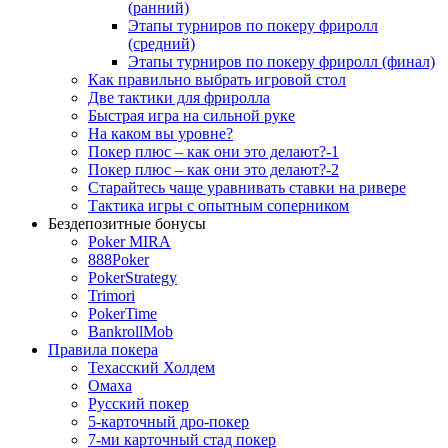
(ранний)
Этапы турниров по покеру фриролл
(средний)
Этапы турниров по покеру фриролл (финал)
Как правильно выбрать игровой стол
Две тактики для фриролла
Быстрая игра на сильной руке
На каком вы уровне?
Покер плюс – как они это делают?-1
Покер плюс – как они это делают?-2
Старайтесь чаще уравнивать ставки на ривере
Тактика игры с опытным соперником
Бездепозитные бонусы
Poker MIRA
888Poker
PokerStrategy
Trimori
PokerTime
BankrollMob
Правила покера
Техасский Холдем
Омаха
Русский покер
5-карточный дро-покер
7-ми карточный стад покер