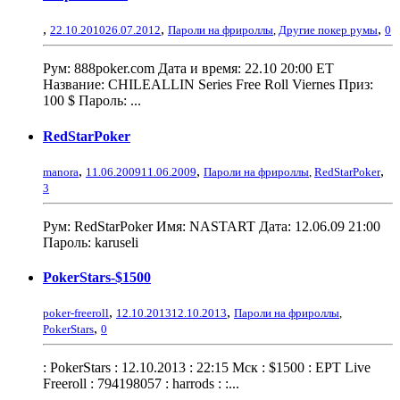
,
,
,
22.10.2010
26.07.2012
Пароли на фрироллы
,
Другие покер румы
0
Рум: 888poker.com Дата и время: 22.10 20:00 ET
Название: CHILEALLIN Series Free Roll Viernes Приз:
100 $ Пароль: ...
RedStarPoker
,
,
,
manora
11.06.2009
11.06.2009
Пароли на фрироллы
,
RedStarPoker
3
Рум: RedStarPoker Имя: NASTART Дата: 12.06.09 21:00
Пароль: karuseli
PokerStars-$1500
,
,
poker-freeroll
12.10.2013
12.10.2013
Пароли на фрироллы
,
,
PokerStars
0
: PokerStars : 12.10.2013 : 22:15 Мск : $1500 : EPT Live
Freeroll : 794198057 : harrods : :...