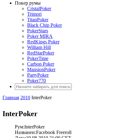
Покер румы
CristalPoker
Trimori
TitanPoker
Black Chip Poker
PokerStars
Poker MIRA
RedKings Poker
William Hill
RedStarPoker
PokerTime
Carbon Poker
MansionPoker
PartyPoker
Poker770
Главная
2010
InterPoker
InterPoker
Рум:InterPoker
Названеи:Facebook Freeroll
Дата:19.08.2010 21:00 CET