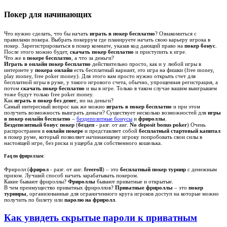
Покер для начинающих
Что нужно сделать, что бы начать
играть в покер бесплатно
? Ознакомиться с
правилами покера. Выбрать покеррум где планируете начать свою карьеру игрока в
покер. Зарегистрироваться в покер комнате, указав код дающий право на
покер бонус
.
После этого можно будет,
скачать покер бесплатно
и приступить к игре.
Что же в
покере бесплатно
, а что за деньги?
Играть в онлайн покер бесплатно
действительно просто, как и у любой игры в
интернете у
покера онлайн
есть бесплатный вариант, это игра на фишки (free money,
play money, free poker money). Для этого вам просто нужно открыть счет для
бесплатной игры в руме, у такого игрового счета, обычно, упрощенная регистрация, а
потом
скачать покер бесплатно
и вы в игре. Только в таком случае вашим выигрышем
тоже будут только free poker money.
Как
играть в покер без денег
, но на деньги?
Самый интересный вопрос как же можно
играть в покер бесплатно
и при этом
получить возможность выиграть деньги? Существует несколько возможностей для
игры
в покер онлайн бесплатно
–
бездепозитные бонусы
и
фрироллы
.
Бездепозитный бонус покер
(
бездеп
- разг. от анг.
No deposit bonus poker
) Очень
распространен в
онлайн покере
и представляет собой
бесплатный стартовый капитал
в покер руме, который позволяет начинающему игроку попробовать свои силы в
настоящей игре, без риска и ущерба для собственного кошелька.
Faq по фрироллам:
Фриролл (
фрирол
- разг. от анг.
freeroll
) – это
бесплатный покер турнир
с денежным
призом. Лучший способ начать зарабатывать покером.
Какие бывают фрироллы?
Фрироллы
бывают приватные и открытые.
В чем преимущество приватных фрироллов?
Приватные фрироллы
– это
покер
турниры
, организованные для ограниченного круга игроков доступ на которые можно
получить по билету или
паролю на фриролл
.
Как увидеть скрытые пароли к приватным