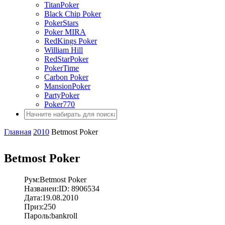
TitanPoker
Black Chip Poker
PokerStars
Poker MIRA
RedKings Poker
William Hill
RedStarPoker
PokerTime
Carbon Poker
MansionPoker
PartyPoker
Poker770
Главная
2010
Betmost Poker
Betmost Poker
Рум:Betmost Poker
Названеи:ID: 8906534
Дата:19.08.2010
Приз:250
Пароль:bankroll