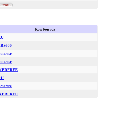
Код бонуса
RU
ARS600
ссылке
ссылке
KERFREE
RU
ссылке
KERFREE