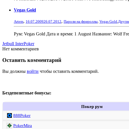
Vegas Gold
,
,
Artem
16.07.2009
26.07.2012
Пароли на фрироллы
,
Vegas Gold
,
Други
Рум: Vegas Gold Дата и время: 1 August Название: Wolf Fre
Jetbull
InterPoker
Нет комментариев
Оставить комментарий
Вы должны
войти
чтобы оставить комментарий.
Бездепозитные бонусы:
Покер рум
888Poker
PokerMira