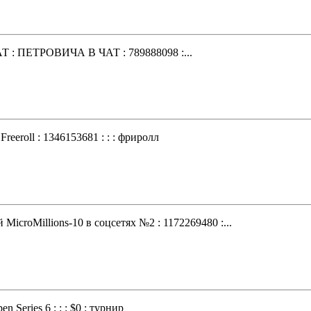
ЧАТ : ПЕТРОВИЧА В ЧАТ : 789888098 :...
 Freeroll : 1346153681 : : : фриролл
й MicroMillions-10 в соцсетях №2 : 1172269480 :...
en Series 6 : : : $0 : турнир