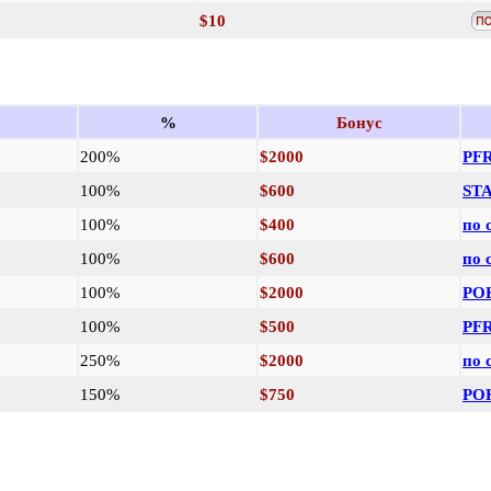
$10
%
Бонус
200%
$2000
PF
100%
$600
ST
100%
$400
по 
100%
$600
по 
100%
$2000
PO
100%
$500
PF
250%
$2000
по 
150%
$750
PO