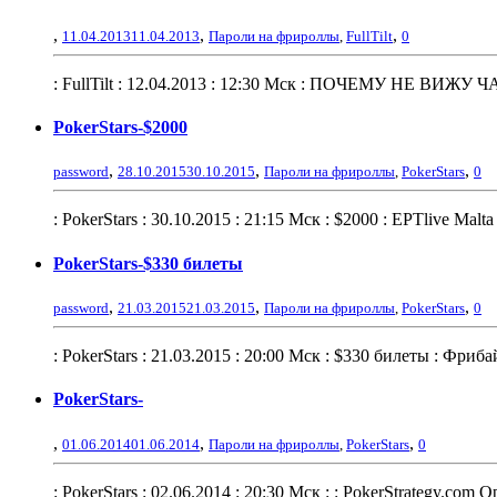
,
,
,
11.04.2013
11.04.2013
Пароли на фрироллы
,
FullTilt
0
: FullTilt : 12.04.2013 : 12:30 Мск : ПОЧЕМУ НЕ ВИЖУ 
PokerStars-$2000
,
,
,
password
28.10.2015
30.10.2015
Пароли на фрироллы
,
PokerStars
0
: PokerStars : 30.10.2015 : 21:15 Мск : $2000 : EPTlive Malta
PokerStars-$330 билеты
,
,
,
password
21.03.2015
21.03.2015
Пароли на фрироллы
,
PokerStars
0
: PokerStars : 21.03.2015 : 20:00 Мск : $330 билеты : Фриба
PokerStars-
,
,
,
01.06.2014
01.06.2014
Пароли на фрироллы
,
PokerStars
0
: PokerStars : 02.06.2014 : 20:30 Мск : : PokerStrategy.com Op