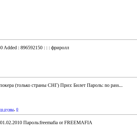
$50 Added : 896592150 : : : фриролл
 покера (только страны СНГ) Приз: Билет Пароль: no pass...
,
ер румы
0
: 01.02.2010 Пароль:freemafia or FREEMAFIA