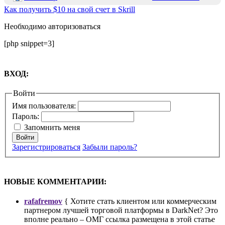
Как получить $10 на свой счет в Skrill
Необходимо авторизоваться
[php snippet=3]
ВХОД:
Войти
Имя пользователя:
Пароль:
Запомнить меня
Войти
Зарегистрироваться
Забыли пароль?
НОВЫЕ КОММЕНТАРИИ:
rafafremov
{ Хотите стать клиентом или коммерческим
партнером лучшей торговой платформы в DarkNet? Это
вполне реально – ОМГ ссылка размещена в этой статье