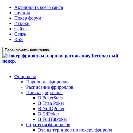
Активность всего сайта
Группы
Покер форум
Игроки
Сайты
Связь
RSS
Переключить навигацию
Фрироллы
Пароли на фрироллы
Расписание фрироллов
Поиск фрироллов
В PokerStars
В Titan Poker
В NoIQPoker
В CdPoker
В FullTiltPoker
Стратегия фрироллов
Этапы турниров по покеру фриролл