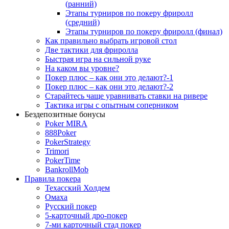
(ранний)
Этапы турниров по покеру фриролл
(средний)
Этапы турниров по покеру фриролл (финал)
Как правильно выбрать игровой стол
Две тактики для фриролла
Быстрая игра на сильной руке
На каком вы уровне?
Покер плюс – как они это делают?-1
Покер плюс – как они это делают?-2
Старайтесь чаще уравнивать ставки на ривере
Тактика игры с опытным соперником
Бездепозитные бонусы
Poker MIRA
888Poker
PokerStrategy
Trimori
PokerTime
BankrollMob
Правила покера
Техасский Холдем
Омаха
Русский покер
5-карточный дро-покер
7-ми карточный стад покер