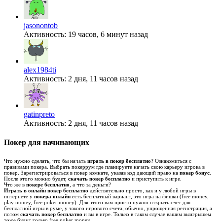
jasonontob
Активность: 19 часов, 6 минут назад
alex1984ti
Активность: 2 дня, 11 часов назад
gatinpreto
Активность: 2 дня, 11 часов назад
Покер для начинающих
Что нужно сделать, что бы начать
играть в покер бесплатно
? Ознакомиться с
правилами покера. Выбрать покеррум где планируете начать свою карьеру игрока в
покер. Зарегистрироваться в покер комнате, указав код дающий право на
покер бонус
.
После этого можно будет,
скачать покер бесплатно
и приступить к игре.
Что же в
покере бесплатно
, а что за деньги?
Играть в онлайн покер бесплатно
действительно просто, как и у любой игры в
интернете у
покера онлайн
есть бесплатный вариант, это игра на фишки (free money,
play money, free poker money). Для этого вам просто нужно открыть счет для
бесплатной игры в руме, у такого игрового счета, обычно, упрощенная регистрация, а
потом
скачать покер бесплатно
и вы в игре. Только в таком случае вашим выигрышем
тоже будут только free poker money.