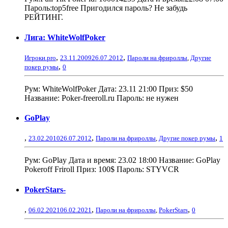
Пароль:top5free Пригодился пароль? Не забудь
РЕЙТИНГ.
Лига: WhiteWolfPoker
,
,
Игроки.pro
23.11.2009
26.07.2012
Пароли на фрироллы
,
Другие
,
покер румы
0
Рум: WhiteWolfPoker Дата: 23.11 21:00 Приз: $50
Название: Poker-freeroll.ru Пароль: не нужен
GoPlay
,
,
,
23.02.2010
26.07.2012
Пароли на фрироллы
,
Другие покер румы
1
Рум: GoPlay Дата и время: 23.02 18:00 Название: GoPlay
Pokeroff Friroll Приз: 100$ Пароль: STYVCR
PokerStars-
,
,
,
06.02.2021
06.02.2021
Пароли на фрироллы
,
PokerStars
0