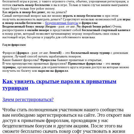
бесплатной игры в руме, у такого игрового счета, обычно, упрощенная регистрация, а
потом
скачать покер бесплатно
и вы в игре. Только в таком случае вашим выигрышем
тоже будут только free poker money.
Как
играть в покер без денег
, но на деньги?
Самый интересный вопрос как же можно
играть в покер бесплатно
и при этом
получить возможность выиграть деньги? Существует несколько возможностей для
игры
в покер онлайн бесплатно
–
бездепозитные бонусы
и
фрироллы
.
Бездепозитный бонус покер
(
бездеп
- разг. от анг.
No deposit bonus poker
) Очень
распространен в
онлайн покере
и представляет собой
бесплатный стартовый капитал
в покер руме, который позволяет начинающему игроку попробовать свои силы в
настоящей игре, без риска и ущерба для собственного кошелька.
Faq по фрироллам:
Фриролл (
фрирол
- разг. от анг.
freeroll
) – это
бесплатный покер турнир
с денежным
призом. Лучший способ начать зарабатывать покером.
Какие бывают фрироллы?
Фрироллы
бывают приватные и открытые.
В чем преимущество приватных фрироллов?
Приватные фрироллы
– это
покер
турниры
, организованные для ограниченного круга игроков доступ на которые можно
получить по билету или
паролю на фриролл
.
Как увидеть скрытые пароли к приватным
турнирам
Зачем регистрироваться?
Чтобы стать полноценным участником нашего сообщества
вам необходимо зарегистрироваться на сайте. Это откроет вам
доступ к приватным фрироллам, проходящим у нас
бездепозитным бонусам и другим акциям. После этого вы
сможете бесплатно скачать покер софт участвовать в жизни