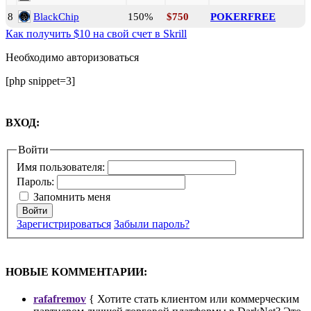
8
BlackChip
150%
$750
POKERFREE
Как получить $10 на свой счет в Skrill
Необходимо авторизоваться
[php snippet=3]
ВХОД:
Войти
Имя пользователя:
Пароль:
Запомнить меня
Войти
Зарегистрироваться
Забыли пароль?
НОВЫЕ КОММЕНТАРИИ:
rafafremov
{ Хотите стать клиентом или коммерческим