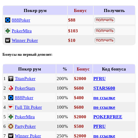
Покер рум
Бонус
Получить
888Poker
$88
PokerMira
$103
Winner Poker
$10
Бонусы на первый депозит:
Покер рум
%
Бонус
Код бонуса
1
TitanPoker
200%
$2000
PFRU
2
PokerStars
100%
$600
STARS600
3
888Poker
100%
$400
по ссылке
4
Full Tilt Poker
100%
$600
по ссылке
5
PokerMira
100%
$2000
POKERFREE
6
PartyPoker
100%
$500
PFRU
7
Winner Poker
250%
$2000
по ссылке