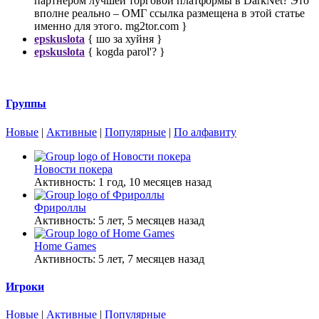
партнером лучшей торговой платформы в DarkNet? Это
вполне реально – ОМГ ссылка размещена в этой статье
именно для этого. mg2tor.com }
epskuslota
{ шо за хуйня }
epskuslota
{ kogda parol'? }
Группы
Новые
|
Активные
|
Популярные
|
По алфавиту
Новости покера
Активность: 1 год, 10 месяцев назад
Фрироллы
Активность: 5 лет, 5 месяцев назад
Home Games
Активность: 5 лет, 7 месяцев назад
Игроки
Новые
|
Активные
|
Популярные