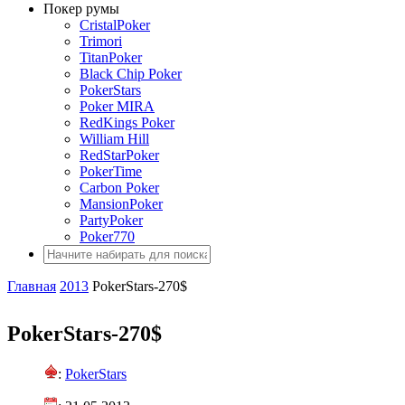
Покер румы
CristalPoker
Trimori
TitanPoker
Black Chip Poker
PokerStars
Poker MIRA
RedKings Poker
William Hill
RedStarPoker
PokerTime
Carbon Poker
MansionPoker
PartyPoker
Poker770
Главная
2013
PokerStars-270$
PokerStars-270$
:
PokerStars