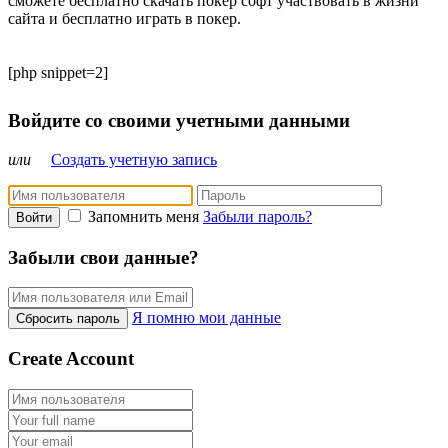
сможете бесплатно скачать покер софт участвовать в жизни
сайта и бесплатно играть в покер.
[php snippet=2]
Войдите со своими учетными данными
или
Создать учетную запись
Запомнить меня
Забыли пароль?
Войти
Забыли свои данные?
Я помню мои данные
Сбросить пароль
Create Account