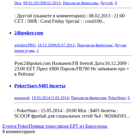
,
,
,
Den
08.02.2013
08.02.2013
Пароли на фрироллы
,
Другой
0
: Другой (укажите в комментарии) : 08.02.2013 : 21:00
CET : 500$ : Coral Friday Special : : coral100...
24hpoker.com
,
,
grindercPRO
16.12.2009
26.07.2012
Пароли на фрироллы
,
Другие
,
покер румы
1
Рум:24hpoker.com Названеи:FB freeroll Дата:16.12.2009 :
23:00 EET Приз: €800 Пароль:FB780 Не забываем про +
в Рейтинг
PokerStars-$405 билеты
,
,
,
password
19.05.2014
15.05.2014
Пароли на фрироллы
,
PokerStars
0
: PokerStars : 15.05.2014 : 20:00 Мск : $405 билеты :
SCOOP фрибай для социальных сетей №4 : 902684593...
Everest Poker
Прямая трансляция EPT из Барселоны
8 комментариев