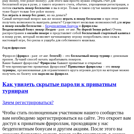
play money, free poker money). Для этого вам просто нужно открыть счет для
бесплатной игры в руме, у такого игрового счета, обычно, упрощенная регистрация, а
потом
скачать покер бесплатно
и вы в игре. Только в таком случае вашим выигрышем
тоже будут только free poker money.
Как
играть в покер без денег
, но на деньги?
Самый интересный вопрос как же можно
играть в покер бесплатно
и при этом
получить возможность выиграть деньги? Существует несколько возможностей для
игры
в покер онлайн бесплатно
–
бездепозитные бонусы
и
фрироллы
.
Бездепозитный бонус покер
(
бездеп
- разг. от анг.
No deposit bonus poker
) Очень
распространен в
онлайн покере
и представляет собой
бесплатный стартовый капитал
в покер руме, который позволяет начинающему игроку попробовать свои силы в
настоящей игре, без риска и ущерба для собственного кошелька.
Faq по фрироллам:
Фриролл (
фрирол
- разг. от анг.
freeroll
) – это
бесплатный покер турнир
с денежным
призом. Лучший способ начать зарабатывать покером.
Какие бывают фрироллы?
Фрироллы
бывают приватные и открытые.
В чем преимущество приватных фрироллов?
Приватные фрироллы
– это
покер
турниры
, организованные для ограниченного круга игроков доступ на которые можно
получить по билету или
паролю на фриролл
.
Как увидеть скрытые пароли к приватным
турнирам
Зачем регистрироваться?
Чтобы стать полноценным участником нашего сообщества
вам необходимо зарегистрироваться на сайте. Это откроет вам
доступ к приватным фрироллам, проходящим у нас
бездепозитным бонусам и другим акциям. После этого вы