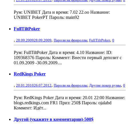
Рум: UNIBET Дата и время: 7.02 22.oo Название:
UNIBET PokerPT Пароль: main92
FullTiltPoker
,
,
,
28.09.2009
28.09.2009
Пароли на фрироллы
,
FullTiltPoker
0
Рум: FullTiltPoker Дата и время: 4.10 Название: ID:
109368376 Пароль: Коммент: Внести первый депозит с
01.09.2009 -30.09.2009....
RedKings Poker
,
,
,
20.01.2010
26.07.2012
Пароли на фрироллы
,
Другие покер румы
0
Рум: RedKings Poker Дата и время: 20.01 22:00 Название:
blogs.redkings.com FR1 Приз: 250$ Пароль: ojalabd
Коммент: Идёт...
Другой (укажите в комментарии)-500$