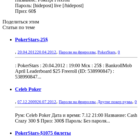
Пароль: [hidepost] live [/hidepost]
Приз: 60$
Поделиться этим
Cтатьи по теме
PokerStars-25$
,
,
,
20.04.2012
20.04.2012
Пароли на фрироллы
,
PokerStars
0
: PokerStars : 20.04.2012 : 19:00 Мск : 25$ : BankrollMob
April Leaderboard $25 Freeroll (ID: 538990847) :
538990847...
Celeb Poker
,
,
,
07.12.2009
26.07.2012
Пароли на фрироллы
,
Другие покер румы
0
Рум: Celeb Poker Дата и время: 7.12 21:00 Название: Cash
Crazy 300 $ Приз: 300$ Пароль: Без пароля...
PokerStars-$1075 билеты