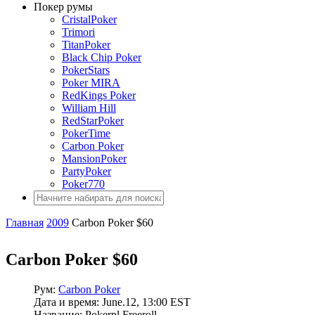
Покер румы
CristalPoker
Trimori
TitanPoker
Black Chip Poker
PokerStars
Poker MIRA
RedKings Poker
William Hill
RedStarPoker
PokerTime
Carbon Poker
MansionPoker
PartyPoker
Poker770
Главная
2009
Carbon Poker $60
Carbon Poker $60
Рум:
Carbon Poker
Дата и время: June.12, 13:00 EST
Название: Pokerpl Freeroll