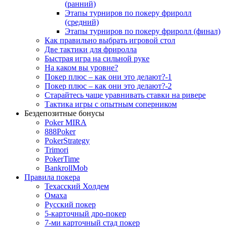
(ранний)
Этапы турниров по покеру фриролл
(средний)
Этапы турниров по покеру фриролл (финал)
Как правильно выбрать игровой стол
Две тактики для фриролла
Быстрая игра на сильной руке
На каком вы уровне?
Покер плюс – как они это делают?-1
Покер плюс – как они это делают?-2
Старайтесь чаще уравнивать ставки на ривере
Тактика игры с опытным соперником
Бездепозитные бонусы
Poker MIRA
888Poker
PokerStrategy
Trimori
PokerTime
BankrollMob
Правила покера
Техасский Холдем
Омаха
Русский покер
5-карточный дро-покер
7-ми карточный стад покер