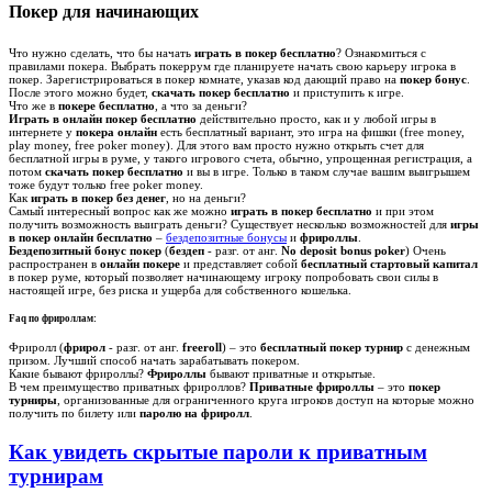
Покер для начинающих
Что нужно сделать, что бы начать
играть в покер бесплатно
? Ознакомиться с
правилами покера. Выбрать покеррум где планируете начать свою карьеру игрока в
покер. Зарегистрироваться в покер комнате, указав код дающий право на
покер бонус
.
После этого можно будет,
скачать покер бесплатно
и приступить к игре.
Что же в
покере бесплатно
, а что за деньги?
Играть в онлайн покер бесплатно
действительно просто, как и у любой игры в
интернете у
покера онлайн
есть бесплатный вариант, это игра на фишки (free money,
play money, free poker money). Для этого вам просто нужно открыть счет для
бесплатной игры в руме, у такого игрового счета, обычно, упрощенная регистрация, а
потом
скачать покер бесплатно
и вы в игре. Только в таком случае вашим выигрышем
тоже будут только free poker money.
Как
играть в покер без денег
, но на деньги?
Самый интересный вопрос как же можно
играть в покер бесплатно
и при этом
получить возможность выиграть деньги? Существует несколько возможностей для
игры
в покер онлайн бесплатно
–
бездепозитные бонусы
и
фрироллы
.
Бездепозитный бонус покер
(
бездеп
- разг. от анг.
No deposit bonus poker
) Очень
распространен в
онлайн покере
и представляет собой
бесплатный стартовый капитал
в покер руме, который позволяет начинающему игроку попробовать свои силы в
настоящей игре, без риска и ущерба для собственного кошелька.
Faq по фрироллам:
Фриролл (
фрирол
- разг. от анг.
freeroll
) – это
бесплатный покер турнир
с денежным
призом. Лучший способ начать зарабатывать покером.
Какие бывают фрироллы?
Фрироллы
бывают приватные и открытые.
В чем преимущество приватных фрироллов?
Приватные фрироллы
– это
покер
турниры
, организованные для ограниченного круга игроков доступ на которые можно
получить по билету или
паролю на фриролл
.
Как увидеть скрытые пароли к приватным
турнирам