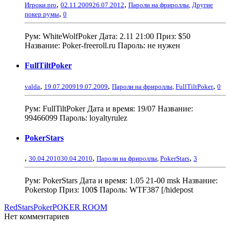
,
,
Игроки.pro
02.11.2009
26.07.2012
Пароли на фрироллы
,
Другие
,
покер румы
0
Рум: WhiteWolfPoker Дата: 2.11 21:00 Приз: $50
Название: Poker-freeroll.ru Пароль: не нужен
FullTiltPoker
,
,
,
valda
19.07.2009
19.07.2009
Пароли на фрироллы
,
FullTiltPoker
0
Рум: FullTiltPoker Дата и время: 19/07 Название:
99466099 Пароль: loyaltyrulez
PokerStars
,
,
,
30.04.2010
30.04.2010
Пароли на фрироллы
,
PokerStars
3
Рум: PokerStars Дата и время: 1.05 21-00 msk Название:
Pokerstop Приз: 100$ Пароль: WTF387 [/hidepost
RedStarsPoker
POKER ROOM
Нет комментариев