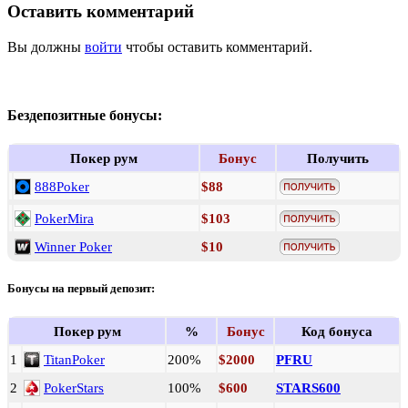
Оставить комментарий
Вы должны
войти
чтобы оставить комментарий.
Бездепозитные бонусы:
Покер рум
Бонус
Получить
888Poker
$88
PokerMira
$103
Winner Poker
$10
Бонусы на первый депозит:
Покер рум
%
Бонус
Код бонуса
1
TitanPoker
200%
$2000
PFRU
2
PokerStars
100%
$600
STARS600