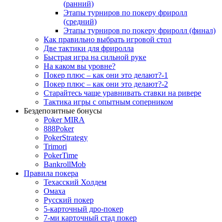
(ранний)
Этапы турниров по покеру фриролл
(средний)
Этапы турниров по покеру фриролл (финал)
Как правильно выбрать игровой стол
Две тактики для фриролла
Быстрая игра на сильной руке
На каком вы уровне?
Покер плюс – как они это делают?-1
Покер плюс – как они это делают?-2
Старайтесь чаще уравнивать ставки на ривере
Тактика игры с опытным соперником
Бездепозитные бонусы
Poker MIRA
888Poker
PokerStrategy
Trimori
PokerTime
BankrollMob
Правила покера
Техасский Холдем
Омаха
Русский покер
5-карточный дро-покер
7-ми карточный стад покер