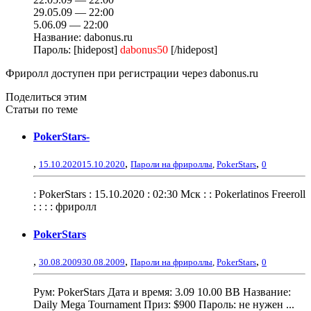
29.05.09 — 22:00
5.06.09 — 22:00
Название: dabonus.ru
Пароль: [hidepost]
dabonus50
[/hidepost]
Фриролл доступен при регистрации через dabonus.ru
Поделиться этим
Cтатьи по теме
PokerStars-
,
,
,
15.10.2020
15.10.2020
Пароли на фрироллы
,
PokerStars
0
: PokerStars : 15.10.2020 : 02:30 Мск : : Pokerlatinos Freeroll
: : : : фриролл
PokerStars
,
,
,
30.08.2009
30.08.2009
Пароли на фрироллы
,
PokerStars
0
Рум: PokerStars Дата и время: 3.09 10.00 BB Название:
Daily Mega Tournament Приз: $900 Пароль: не нужен ...