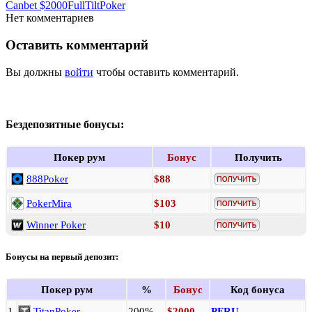
Canbet $2000
FullTiltPoker
Нет комментариев
Оставить комментарий
Вы должны
войти
чтобы оставить комментарий.
Бездепозитные бонусы:
Покер рум
Бонус
Получить
888Poker
$88
PokerMira
$103
Winner Poker
$10
Бонусы на первый депозит:
Покер рум
%
Бонус
Код бонуса
1
TitanPoker
200%
$2000
PFRU