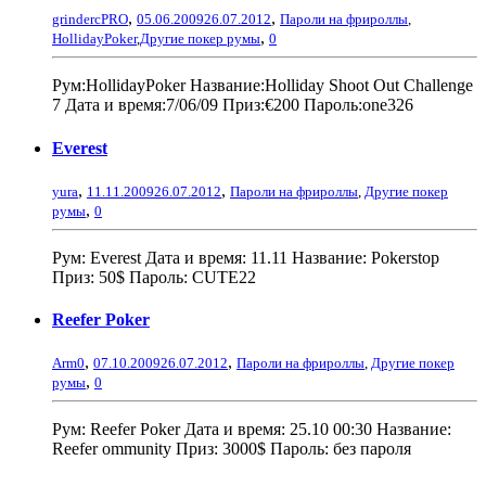
,
,
grindercPRO
05.06.2009
26.07.2012
Пароли на фрироллы
,
,
HollidayPoker
,
Другие покер румы
0
Рум:HollidayPoker Название:Holliday Shoot Out Challenge
7 Дата и время:7/06/09 Приз:€200 Пароль:one326
Everest
,
,
yura
11.11.2009
26.07.2012
Пароли на фрироллы
,
Другие покер
,
румы
0
Рум: Everest Дата и время: 11.11 Название: Pokerstop
Приз: 50$ Пароль: CUTE22
Reefer Poker
,
,
Arm0
07.10.2009
26.07.2012
Пароли на фрироллы
,
Другие покер
,
румы
0
Рум: Reefer Poker Дата и время: 25.10 00:30 Название:
Reefer ommunity Приз: 3000$ Пароль: без пароля