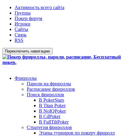
Активность всего сайта
Группы
Покер форум
Игроки
Сайты
Связь
RSS
Переключить навигацию
Фрироллы
Пароли на фрироллы
Расписание фрироллов
Поиск фрироллов
В PokerStars
В Titan Poker
В NoIQPoker
В CdPoker
В FullTiltPoker
Стратегия фрироллов
Этапы турниров по покеру фриролл