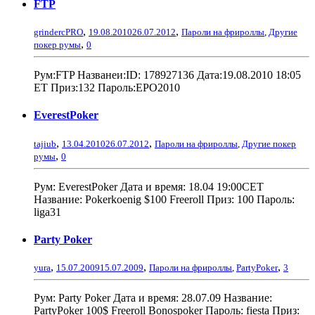
FTP
,
,
grindercPRO
19.08.2010
26.07.2012
Пароли на фрироллы
,
Другие
,
покер румы
0
Рум:FTP Названеи:ID: 178927136 Дата:19.08.2010 18:05
ET Приз:132 Пароль:EPO2010
EverestPoker
,
,
tajiub
13.04.2010
26.07.2012
Пароли на фрироллы
,
Другие покер
,
румы
0
Рум: EverestPoker Дата и время: 18.04 19:00CET
Название: Pokerkoenig $100 Freeroll Приз: 100 Пароль:
liga31
Party Poker
,
,
,
yura
15.07.2009
15.07.2009
Пароли на фрироллы
,
PartyPoker
3
Рум: Party Poker Дата и время: 28.07.09 Название:
PartyPoker 100$ Freeroll Bonospoker Пароль: fiesta Приз: