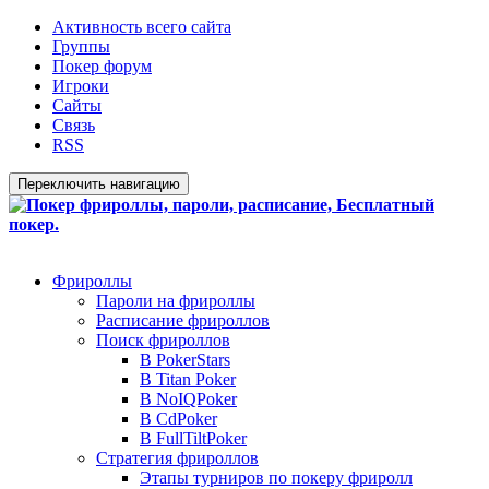
Активность всего сайта
Группы
Покер форум
Игроки
Сайты
Связь
RSS
Переключить навигацию
Фрироллы
Пароли на фрироллы
Расписание фрироллов
Поиск фрироллов
В PokerStars
В Titan Poker
В NoIQPoker
В CdPoker
В FullTiltPoker
Стратегия фрироллов
Этапы турниров по покеру фриролл