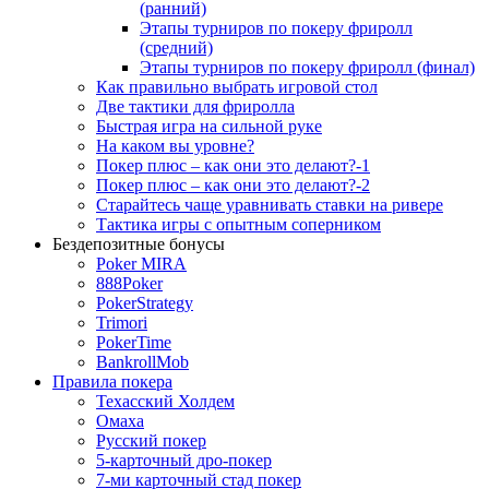
(ранний)
Этапы турниров по покеру фриролл
(средний)
Этапы турниров по покеру фриролл (финал)
Как правильно выбрать игровой стол
Две тактики для фриролла
Быстрая игра на сильной руке
На каком вы уровне?
Покер плюс – как они это делают?-1
Покер плюс – как они это делают?-2
Старайтесь чаще уравнивать ставки на ривере
Тактика игры с опытным соперником
Бездепозитные бонусы
Poker MIRA
888Poker
PokerStrategy
Trimori
PokerTime
BankrollMob
Правила покера
Техасский Холдем
Омаха
Русский покер
5-карточный дро-покер
7-ми карточный стад покер