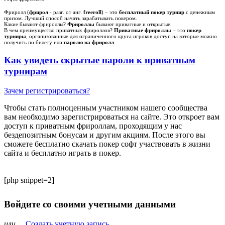
Фриролл (
фрирол
- разг. от анг.
freeroll
) – это
бесплатный покер турнир
с денежным
призом. Лучший способ начать зарабатывать покером.
Какие бывают фрироллы?
Фрироллы
бывают приватные и открытые.
В чем преимущество приватных фрироллов?
Приватные фрироллы
– это
покер
турниры
, организованные для ограниченного круга игроков доступ на которые можно
получить по билету или
паролю на фриролл
.
Как увидеть скрытые пароли к приватным
турнирам
Зачем регистрироваться?
Чтобы стать полноценным участником нашего сообщества
вам необходимо зарегистрироваться на сайте. Это откроет вам
доступ к приватным фрироллам, проходящим у нас
бездепозитным бонусам и другим акциям. После этого вы
сможете бесплатно скачать покер софт участвовать в жизни
сайта и бесплатно играть в покер.
[php snippet=2]
Войдите со своими учетными данными
или
Создать учетную запись