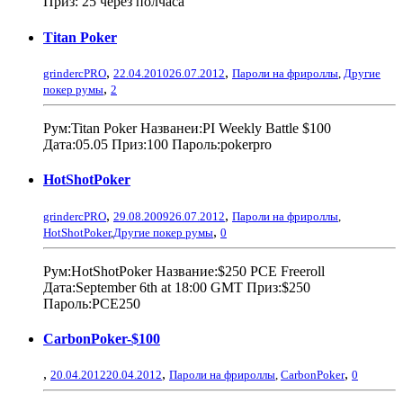
Приз: 25 через полчаса
Titan Poker
,
,
grindercPRO
22.04.2010
26.07.2012
Пароли на фрироллы
,
Другие
,
покер румы
2
Рум:Titan Poker Названеи:PI Weekly Battle $100
Дата:05.05 Приз:100 Пароль:pokerpro
HotShotPoker
,
,
grindercPRO
29.08.2009
26.07.2012
Пароли на фрироллы
,
,
HotShotPoker
,
Другие покер румы
0
Рум:HotShotPoker Название:$250 PCE Freeroll
Дата:September 6th at 18:00 GMT Приз:$250
Пароль:PCE250
CarbonPoker-$100
,
,
,
20.04.2012
20.04.2012
Пароли на фрироллы
,
CarbonPoker
0