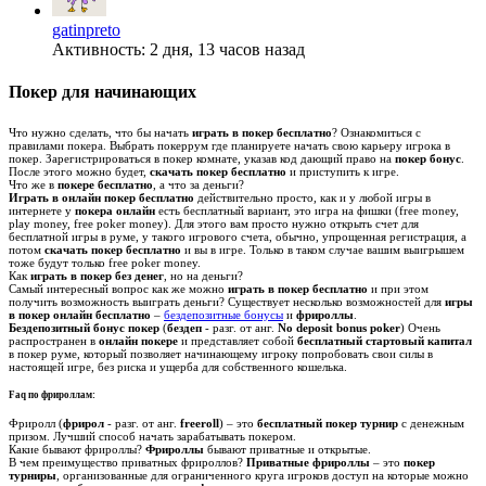
gatinpreto
Активность: 2 дня, 13 часов назад
Покер для начинающих
Что нужно сделать, что бы начать
играть в покер бесплатно
? Ознакомиться с
правилами покера. Выбрать покеррум где планируете начать свою карьеру игрока в
покер. Зарегистрироваться в покер комнате, указав код дающий право на
покер бонус
.
После этого можно будет,
скачать покер бесплатно
и приступить к игре.
Что же в
покере бесплатно
, а что за деньги?
Играть в онлайн покер бесплатно
действительно просто, как и у любой игры в
интернете у
покера онлайн
есть бесплатный вариант, это игра на фишки (free money,
play money, free poker money). Для этого вам просто нужно открыть счет для
бесплатной игры в руме, у такого игрового счета, обычно, упрощенная регистрация, а
потом
скачать покер бесплатно
и вы в игре. Только в таком случае вашим выигрышем
тоже будут только free poker money.
Как
играть в покер без денег
, но на деньги?
Самый интересный вопрос как же можно
играть в покер бесплатно
и при этом
получить возможность выиграть деньги? Существует несколько возможностей для
игры
в покер онлайн бесплатно
–
бездепозитные бонусы
и
фрироллы
.
Бездепозитный бонус покер
(
бездеп
- разг. от анг.
No deposit bonus poker
) Очень
распространен в
онлайн покере
и представляет собой
бесплатный стартовый капитал
в покер руме, который позволяет начинающему игроку попробовать свои силы в
настоящей игре, без риска и ущерба для собственного кошелька.
Faq по фрироллам:
Фриролл (
фрирол
- разг. от анг.
freeroll
) – это
бесплатный покер турнир
с денежным
призом. Лучший способ начать зарабатывать покером.
Какие бывают фрироллы?
Фрироллы
бывают приватные и открытые.
В чем преимущество приватных фрироллов?
Приватные фрироллы
– это
покер
турниры
, организованные для ограниченного круга игроков доступ на которые можно