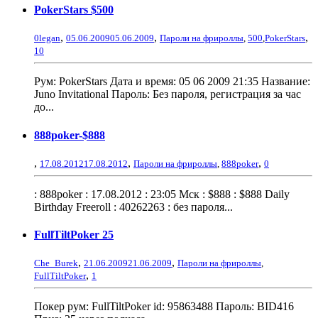
PokerStars $500
,
,
,
0legan
05.06.2009
05.06.2009
Пароли на фрироллы
,
500
,
PokerStars
10
Рум: PokerStars Дата и время: 05 06 2009 21:35 Название:
Juno Invitational Пароль: Без пароля, регистрация за час
до...
888poker-$888
,
,
,
17.08.2012
17.08.2012
Пароли на фрироллы
,
888poker
0
: 888poker : 17.08.2012 : 23:05 Мск : $888 : $888 Daily
Birthday Freeroll : 40262263 : без пароля...
FullTiltPoker 25
,
,
Che_Burek
21.06.2009
21.06.2009
Пароли на фрироллы
,
,
FullTiltPoker
1
Покер рум: FullTiltPoker id: 95863488 Пароль: BID416