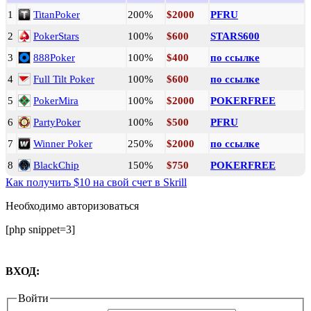
1
TitanPoker
200%
$2000
PFRU
2
PokerStars
100%
$600
STARS600
3
888Poker
100%
$400
по ссылке
4
Full Tilt Poker
100%
$600
по ссылке
5
PokerMira
100%
$2000
POKERFREE
6
PartyPoker
100%
$500
PFRU
7
Winner Poker
250%
$2000
по ссылке
8
BlackChip
150%
$750
POKERFREE
Как получить $10 на свой счет в Skrill
Необходимо авторизоваться
[php snippet=3]
ВХОД:
Войти