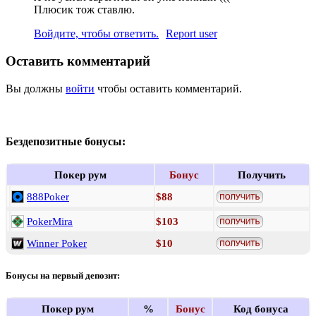
Плюсик тож ставлю.
Войдите, чтобы ответить.
Report user
Оставить комментарий
Вы должны
войти
чтобы оставить комментарий.
Бездепозитные бонусы:
Покер рум
Бонус
Получить
888Poker
$88
PokerMira
$103
Winner Poker
$10
Бонусы на первый депозит:
Покер рум
%
Бонус
Код бонуса