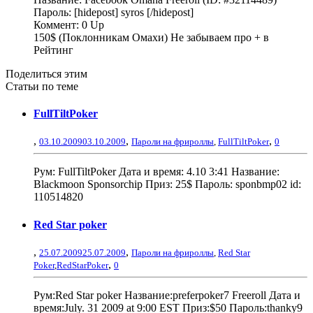
Пароль: [hidepost] syros [/hidepost]
Коммент: 0 Up
150$ (Поклонникам Омахи) Не забываем про + в
Рейтинг
Поделиться этим
Cтатьи по теме
FullTiltPoker
,
,
,
03.10.2009
03.10.2009
Пароли на фрироллы
,
FullTiltPoker
0
Рум: FullTiltPoker Дата и время: 4.10 3:41 Название:
Blackmoon Sponsorchip Приз: 25$ Пароль: sponbmp02 id:
110514820
Red Star poker
,
,
25.07.2009
25.07.2009
Пароли на фрироллы
,
Red Star
,
Poker
,
RedStarPoker
0
Рум:Red Star poker Название:preferpoker7 Freeroll Дата и
время:July. 31 2009 at 9:00 EST Приз:$50 Пароль:thanky9