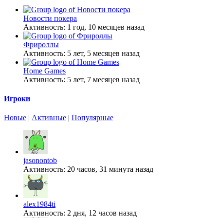
Новости покера
Активность: 1 год, 10 месяцев назад
Фрироллы
Активность: 5 лет, 5 месяцев назад
Home Games
Активность: 5 лет, 7 месяцев назад
Игроки
Новые
|
Активные
|
Популярные
jasonontob
Активность: 20 часов, 31 минута назад
alex1984ti
Активность: 2 дня, 12 часов назад