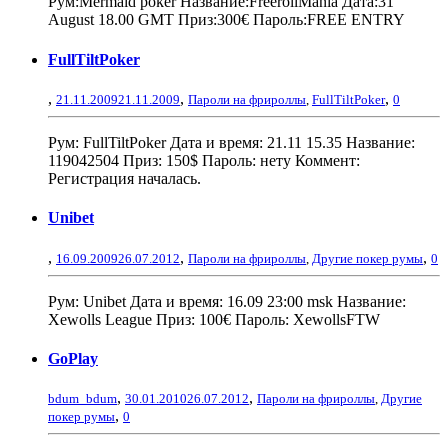
Рум:Mermaid poker Название:FreerollMania Дата:31
August 18.00 GMT Приз:300€ Пароль:FREE ENTRY
FullTiltPoker
,
,
,
21.11.2009
21.11.2009
Пароли на фрироллы
,
FullTiltPoker
0
Рум: FullTiltPoker Дата и время: 21.11 15.35 Название:
119042504 Приз: 150$ Пароль: нету Коммент:
Регистрация началась.
Unibet
,
,
,
16.09.2009
26.07.2012
Пароли на фрироллы
,
Другие покер румы
0
Рум: Unibet Дата и время: 16.09 23:00 msk Название:
Xewolls League Приз: 100€ Пароль: XewollsFTW
GoPlay
,
,
bdum_bdum
30.01.2010
26.07.2012
Пароли на фрироллы
,
Другие
,
покер румы
0