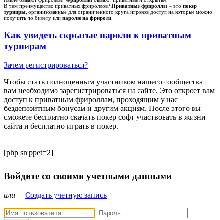
Какие бывают фрироллы?
Фрироллы
бывают приватные и открытые.
В чем преимущество приватных фрироллов?
Приватные фрироллы
– это
покер
турниры
, организованные для ограниченного круга игроков доступ на которые можно
получить по билету или
паролю на фриролл
.
Как увидеть скрытые пароли к приватным
турнирам
Зачем регистрироваться?
Чтобы стать полноценным участником нашего сообщества
вам необходимо зарегистрироваться на сайте. Это откроет вам
доступ к приватным фрироллам, проходящим у нас
бездепозитным бонусам и другим акциям. После этого вы
сможете бесплатно скачать покер софт участвовать в жизни
сайта и бесплатно играть в покер.
[php snippet=2]
Войдите со своими учетными данными
или
Создать учетную запись