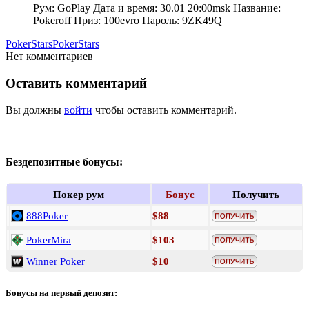
Рум: GoPlay Дата и время: 30.01 20:00msk Название:
Pokeroff Приз: 100evro Пароль: 9ZK49Q
PokerStars
PokerStars
Нет комментариев
Оставить комментарий
Вы должны
войти
чтобы оставить комментарий.
Бездепозитные бонусы:
Покер рум
Бонус
Получить
888Poker
$88
PokerMira
$103
Winner Poker
$10
Бонусы на первый депозит: