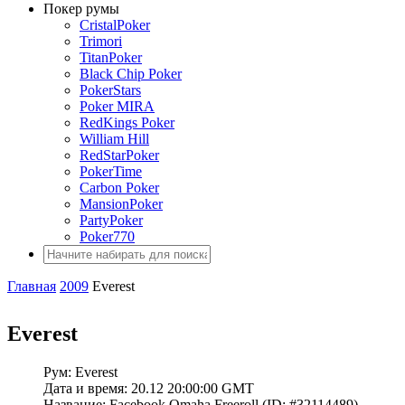
Покер румы
CristalPoker
Trimori
TitanPoker
Black Chip Poker
PokerStars
Poker MIRA
RedKings Poker
William Hill
RedStarPoker
PokerTime
Carbon Poker
MansionPoker
PartyPoker
Poker770
Главная
2009
Everest
Everest
Рум: Everest
Дата и время: 20.12 20:00:00 GMT
Название: Facebook Omaha Freeroll (ID: #32114489)