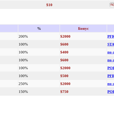
$10
%
Бонус
200%
$2000
PF
100%
$600
ST
100%
$400
по 
100%
$600
по 
100%
$2000
PO
100%
$500
PF
250%
$2000
по 
150%
$750
PO