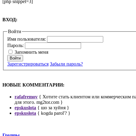
[php snippet=3]
ВХОД:
Войти
Имя пользователя:
Пароль:
Запомнить меня
Войти
Зарегистрироваться
Забыли пароль?
НОВЫЕ КОММЕНТАРИИ:
rafafremov
{ Хотите стать клиентом или коммерческим п
для этого. mg2tor.com }
epskuslota
{ шо за хуйня }
epskuslota
{ kogda parol'? }
Группы