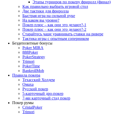
Этапы турниров по покеру фриролл (финал)
Как правильно выбрать игровой стол
Две тактики для фриролла
Быстрая игра на сильной руке
На каком вы уровне?
Покер плюс – как они это делают?-1
Покер плюс – как они это делают?-2
Старайтесь чаще уравнивать ставки на ривере
Тактика игры с опытным соперником
Бездепозитные бонусы
Poker MIRA
888Poker
PokerStrategy
Trimori
PokerTime
BankrollMob
Правила покера
Техасский Холдем
Омаха
Русский покер
5-карточный дро-покер
7-ми карточный стад покер
Покер румы
CristalPoker
Trimori