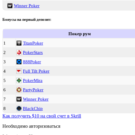
Winner Poker
Бонусы на первый депозит:
Покер рум
1
TitanPoker
2
PokerStars
3
888Poker
4
Full Tilt Poker
5
PokerMira
6
PartyPoker
7
Winner Poker
8
BlackChip
Как получить $10 на свой счет в Skrill
Необходимо авторизоваться